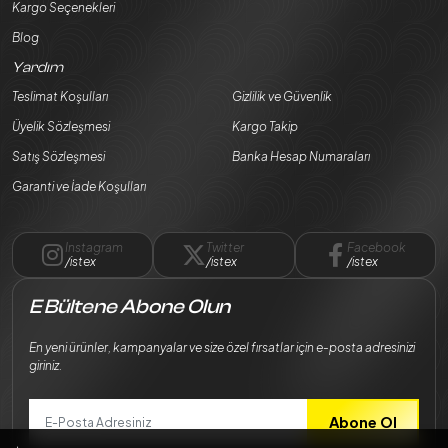
Kargo Seçenekleri
Blog
Yardım
Teslimat Koşulları
Gizlilik ve Güvenlik
Üyelik Sözleşmesi
Kargo Takip
Satış Sözleşmesi
Banka Hesap Numaraları
Garanti ve İade Koşulları
Instagram
Twitter
Facebook
/istex
/istex
/istex
E Bültene Abone Olun
En yeni ürünler, kampanyalar ve size özel fırsatlar için e-posta adresinizi
giriniz.
Abone Ol