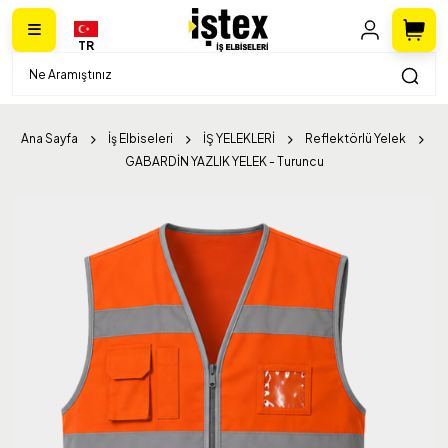
TR
Ana Sayfa
İş Elbiseleri
İŞ YELEKLERİ
Reflektörlü Yelek
GABARDİN YAZLIK YELEK - Turuncu