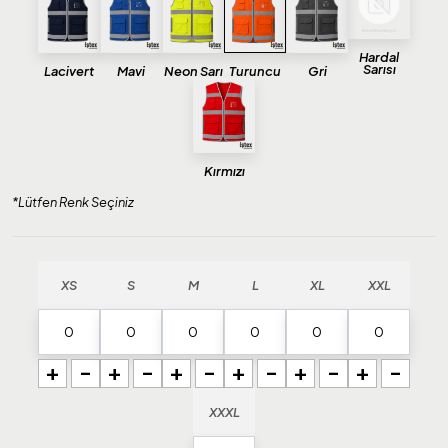
Hardal
Sarısı
Lacivert
Mavi
Neon Sarı
Turuncu
Gri
Kırmızı
*Lütfen Renk Seçiniz
XS
S
M
L
XL
XXL
+
-
+
-
+
-
+
-
+
-
+
-
XXXL