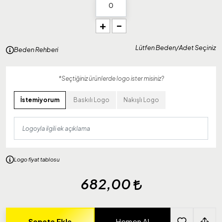
+
-
Lütfen Beden/Adet Seçiniz
Beden Rehberi
*Seçtiğiniz ürünlerde logo ister misiniz?
İstemiyorum
Baskılı Logo
Nakışlı Logo
Logo fiyat tablosu
682,00
Sepete Ekle
Hemen Al