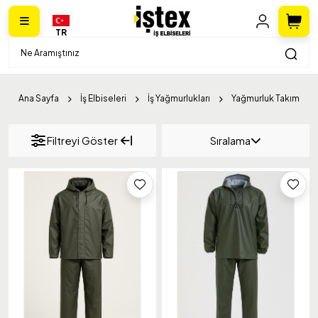
TR
Ana Sayfa
İş Elbiseleri
İş Yağmurlukları
Yağmurluk Takım
Filtreyi Göster
Sıralama