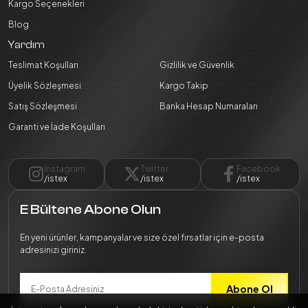
Kargo Seçenekleri
Blog
Yardım
Teslimat Koşulları
Gizlilik ve Güvenlik
Üyelik Sözleşmesi
Kargo Takip
Satış Sözleşmesi
Banka Hesap Numaraları
Garanti ve İade Koşulları
Instagram
Twitter
Facebook
/istex
/istex
/istex
E Bültene Abone Olun
En yeni ürünler, kampanyalar ve size özel fırsatlar için e-posta
adresinizi giriniz.
Abone Ol