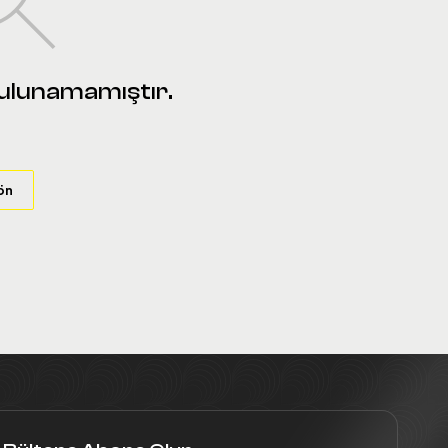
bulunamamıştır.
ön