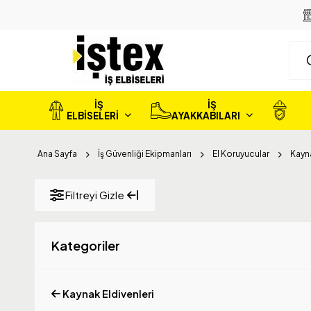
İŞ
İŞ
ELBİSELERİ
AYAKKABILARI
Ana Sayfa
İş Güvenliği Ekipmanları
El Koruyucular
Kayna
Filtreyi Gizle
Kategoriler
Kaynak Eldivenleri