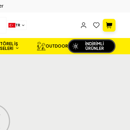
er
TR
TÖREL İŞ
İNDİRİMLİ
OUTDOOR
İSELERİ
ÜRÜNLER