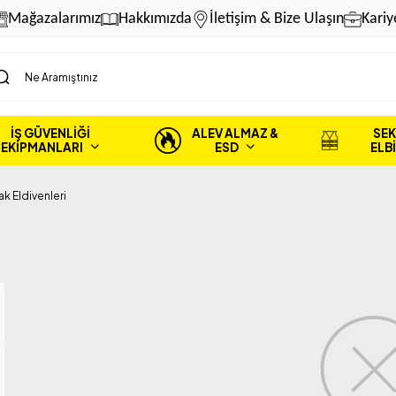
Mağazalarımız
Hakkımızda
İletişim & Bize Ulaşın
Kariy
İŞ GÜVENLİĞİ
ALEV ALMAZ &
SEK
EKİPMANLARI
ESD
ELB
k Eldivenleri