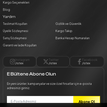
Kargo Seçenekleri
Blog
Yardım
Teslimat Koşulları
Gizlilik ve Güvenlik
Üyelik Sözleşmesi
Kargo Takip
Satış Sözleşmesi
Banka Hesap Numaraları
Garanti ve İade Koşulları
Instagram
Twitter
Facebook
/istex
/istex
/istex
E Bültene Abone Olun
En yeni ürünler, kampanyalar ve size özel fırsatlar için e-posta
adresinizi giriniz.
Abone Ol