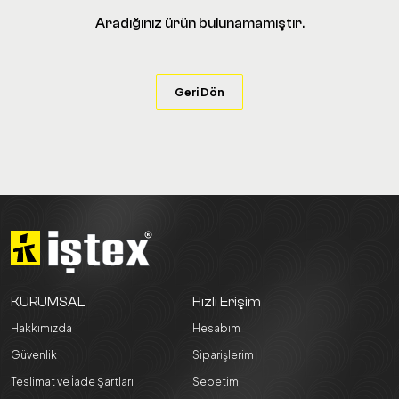
Aradığınız ürün bulunamamıştır.
Geri Dön
KURUMSAL
Hızlı Erişim
Hakkımızda
Hesabım
Güvenlik
Siparişlerim
Teslimat ve İade Şartları
Sepetim