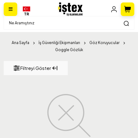
TR
Ana Sayfa
İş Güvenliği Ekipmanları
Göz Koruyucular
Goggle Gözlük
Filtreyi Göster