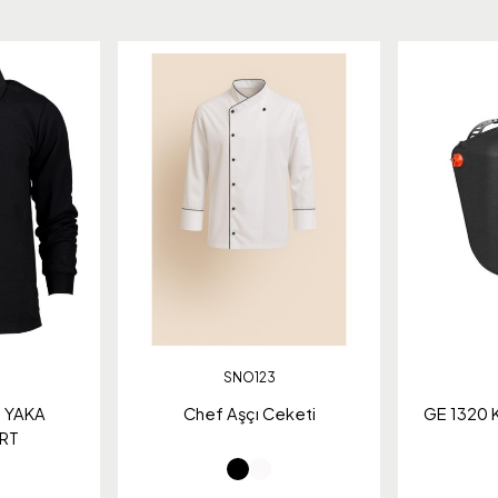
SNO123
O YAKA
Chef Aşçı Ceketi
GE 1320 K
RT