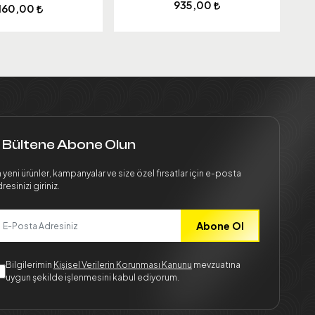
935,00
160,00
 Bültene Abone Olun
 yeni ürünler, kampanyalar ve size özel fırsatlar için e-posta
resinizi giriniz.
Abone Ol
Bilgilerimin
Kişisel Verilerin Korunması Kanunu
mevzuatına
uygun şekilde işlenmesini kabul ediyorum.