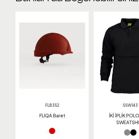
FLB352
SSW143
FLIQA Baret
İKİ İPLİK POL
SWEATSHI