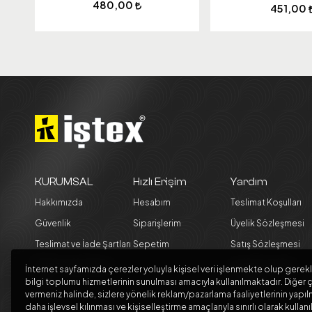
480,00
451,00
KURUMSAL
Hızlı Erişim
Yardım
Hakkımızda
Hesabım
Teslimat Koşulları
Güvenlik
Siparişlerim
Üyelik Sözleşmesi
Teslimat ve İade Şartları
Sepetim
Satış Sözleşmesi
Kargo Seçenekleri
Garanti ve İade
İnternet sayfamızda çerezler yoluyla kişisel veri işlenmekte olup gerekl
Koşulları
bilgi toplumu hizmetlerinin sunulması amacıyla kullanılmaktadır. Diğer ç
Blog
vermeniz halinde, sizlere yönelik reklam/pazarlama faaliyetlerinin yapıl
daha işlevsel kılınması ve kişiselleştirme amaçlarıyla sınırlı olarak kullanı