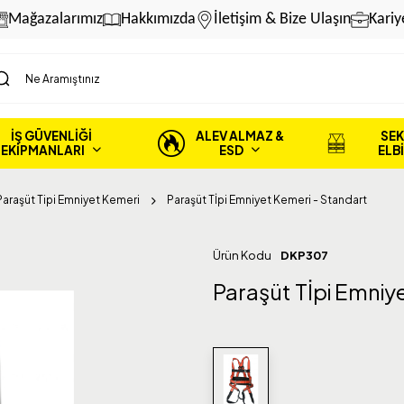
Mağazalarımız
Hakkımızda
İletişim & Bize Ulaşın
Kariy
İŞ GÜVENLİĞİ
ALEV ALMAZ &
SEK
EKİPMANLARI
ESD
ELB
Paraşüt Tipi Emniyet Kemeri
Paraşüt Tİpi Emniyet Kemeri - Standart
Ürün Kodu
DKP307
Paraşüt Tİpi Emniy