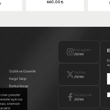
660,00
Instagram
E
/istex
En
ad
Gizlilik ve Güvenlik
Twitter
/istex
Kargo Takip
Banka Hesap
Numaraları
Facebook
i olan çerezler
/istex
erezler açık rıza
ması, sitemizin
lacaktır.