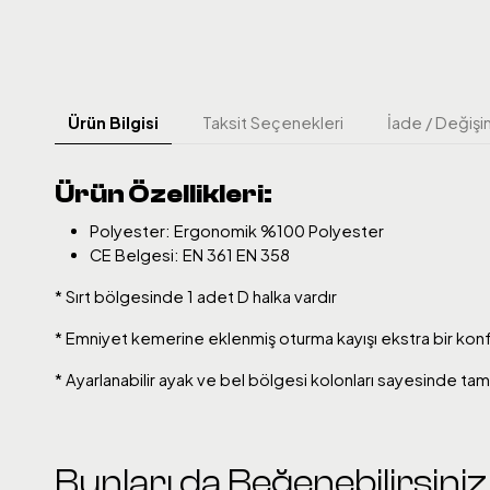
Ürün Bilgisi
Taksit Seçenekleri
İade / Değişi
Ürün Özellikleri:
Polyester: Ergonomik %100 Polyester
CE Belgesi: EN 361 EN 358
* Sırt bölgesinde 1 adet D halka vardır
* Emniyet kemerine eklenmiş oturma kayışı ekstra bir konf
* Ayarlanabilir ayak ve bel bölgesi kolonları sayesinde tam 
Bunları da Beğenebilirsiniz