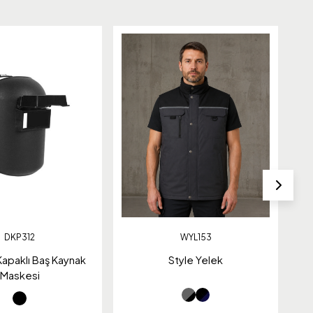
DKP312
WYL153
apaklı Baş Kaynak
Style Yelek
E
Maskesi