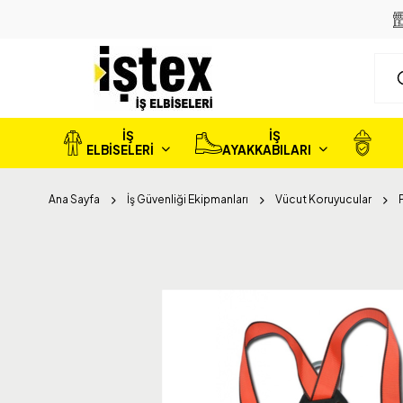
İŞ
İŞ
ELBİSELERİ
AYAKKABILARI
Ana Sayfa
İş Güvenliği Ekipmanları
Vücut Koruyucular