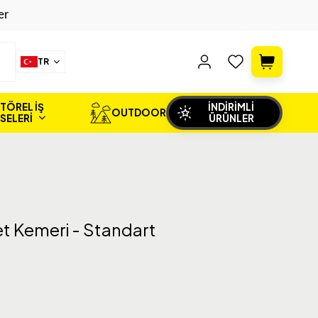
er
TR
TÖREL İŞ
İNDİRİMLİ
OUTDOOR
İSELERİ
ÜRÜNLER
et Kemeri - Standart