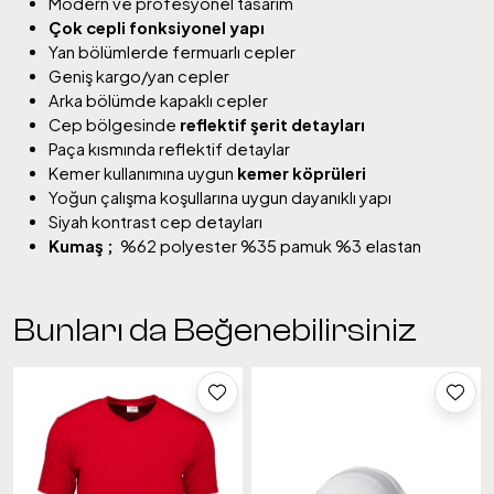
Modern ve profesyonel tasarım
Çok cepli fonksiyonel yapı
Yan bölümlerde fermuarlı cepler
Geniş kargo/yan cepler
Arka bölümde kapaklı cepler
Cep bölgesinde
reflektif şerit detayları
Paça kısmında reflektif detaylar
Kemer kullanımına uygun
kemer köprüleri
Yoğun çalışma koşullarına uygun dayanıklı yapı
Siyah kontrast cep detayları
Kumaş ;
%62 polyester %35 pamuk %3 elastan
Bunları da Beğenebilirsiniz