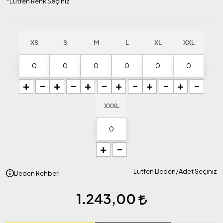
*Lütfen Renk Seçiniz
XS
S
M
L
XL
XXL
+
-
+
-
+
-
+
-
+
-
+
-
XXXL
+
-
Lütfen Beden/Adet Seçiniz
Beden Rehberi
1.243,00