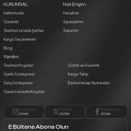
KURUMSAL
Hızlı Erişim
Hakkımızda
Hesabım
Güvenlik
Siparişlerim
Teslimat ve İade Şartları
Sepetim
Kargo Seçenekleri
Blog
Yardım
Teslimat Koşulları
Gizlilik ve Güvenlik
Üyelik Sözleşmesi
Kargo Takip
Satış Sözleşmesi
Banka Hesap Numaraları
Garanti ve İade Koşulları
Instagram
Twitter
Facebook
/istex
/istex
/istex
E Bültene Abone Olun