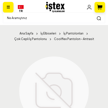
TR
Ana Sayfa
İş Elbiseleri
İş Pantolonları
Çok Cepli İş Pantolonu
Coolflex Pantolon - Antrasit