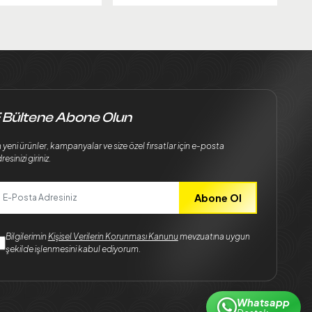
 Bültene Abone Olun
 yeni ürünler, kampanyalar ve size özel fırsatlar için e-posta
resinizi giriniz.
Abone Ol
Bilgilerimin
Kişisel Verilerin Korunması Kanunu
mevzuatına uygun
şekilde işlenmesini kabul ediyorum.
Whatsapp