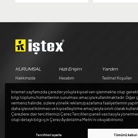
KURUMSAL
Hızlı Erişim
Yardım
Hakkımızda
Hesabım
Teslimat Koşulları
Güvenlik
Siparişlerim
Üyelik Sözleşmesi
İnternet sayfamızda çerezler yoluyla kişisel veri işlenmekte olup gerekl
Teslimat ve İade Şartları
Sepetim
Satış Sözleşmesi
bilgi toplumu hizmetlerinin sunulması amacıyla kullanılmaktadır. Diğer ç
vermeniz halinde, sizlere yönelik reklam/pazarlama faaliyetlerinin yapıl
Kargo Seçenekleri
Garanti ve İade Koşul
daha işlevsel kılınması ve kişiselleştirme amaçlarıyla sınırlı olarak kullanı
Çerezlere dair tercihlerinizi Çerez Tercihleri paneli vasıtasıyla yönet
Blog
olup detaylı bilgi için Çerez Aydınlatma Metni’ni okuyabilirsiniz.
Tercihleri ayarla
Tümünü kabul 