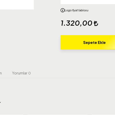
Logo fiyat tablosu
1.320,00
Sepete Ekle
m
Yorumlar
0