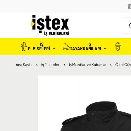
İŞ
İŞ
ELBİSELERİ
AYAKKABILARI
Ana Sayfa
İş Elbiseleri
İş Montları ve Kabanlar
Özel Güv