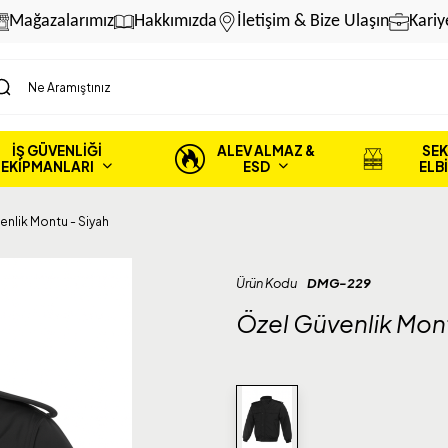
Mağazalarımız
Hakkımızda
İletişim & Bize Ulaşın
Kariy
İŞ GÜVENLİĞİ
ALEV ALMAZ &
SEK
EKİPMANLARI
ESD
ELB
enlik Montu - Siyah
Ürün Kodu
DMG-229
Özel Güvenlik Mont