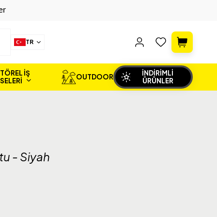
er
TR
TÖREL İŞ
İNDİRİMLİ
OUTDOOR
İSELERİ
ÜRÜNLER
u - Siyah