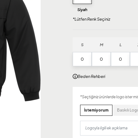
Siyah
*Lütfen Renk Seçiniz
S
M
L
Beden Rehberi
*Seçtiğiniz ürünlerde logo ister mis
İstemiyorum
Baskılı Log