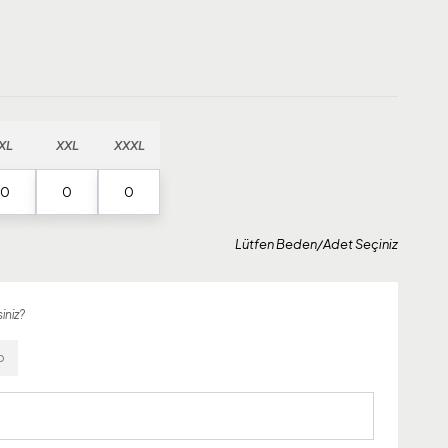
XL
XXL
XXXL
Lütfen Beden/Adet Seçiniz
iniz?
o