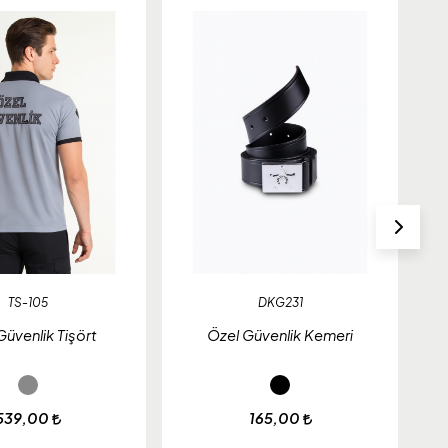
Y
TS-105
DKG231
Güvenlik Tişört
Özel Güvenlik Kemeri
539,00
165,00