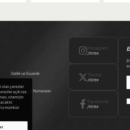
Instagram
E
/istex
En
ad
Gizlilik ve Güvenlik
Twitter
/istex
Kargo Takip
i olan çerezler
Banka Hesap Numaraları
erezler açık rıza
ması, sitemizin
ları
Facebook
lacaktır.
/istex
meniz mümkün
et