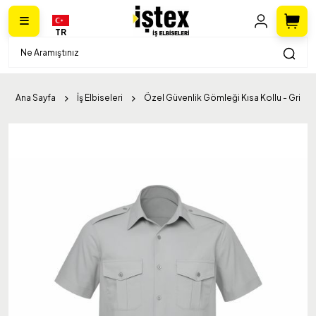
TR
Ana Sayfa
İş Elbiseleri
Özel Güvenlik Gömleği Kısa Kollu - Gri