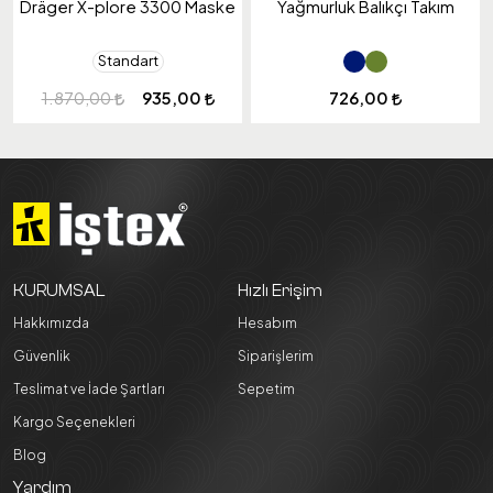
Dräger X-plore 3300 Maske
Yağmurluk Balıkçı Takım
Standart
1.870,00
935,00
726,00
KURUMSAL
Hızlı Erişim
Hakkımızda
Hesabım
Güvenlik
Siparişlerim
Teslimat ve İade Şartları
Sepetim
Kargo Seçenekleri
Blog
Yardım