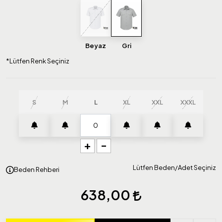
Beyaz
Gri
*Lütfen Renk Seçiniz
S
M
L
XL
XXL
XXXL
+
-
Lütfen Beden/Adet Seçiniz
Beden Rehberi
638,00