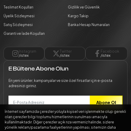
Teslimat Koşulları
Gizlilik ve Güvenlik
Üyelik Sözleşmesi
Kargo Takip
Satış Sözleşmesi
Banka Hesap Numaraları
Garanti ve İade Koşulları
Instagram
Twitter
Facebook
/istex
/istex
/istex
E Bültene Abone Olun
En yeni ürünler, kampanyalar ve size özel fırsatlar için e-posta
adresinizi giriniz.
Abone Ol
İnternet sayfamızda çerezler yoluyla kişisel veri işlenmekte olup gerekli
Bilgilerimin
Kişisel Verilerin Korunması Kanunu
mevzuatına
olan çerezler bilgi toplumu hizmetlerinin sunulması amacıyla
uygun şekilde işlenmesini kabul ediyorum.
kullanılmaktadır. Diğer çerezler açık rıza vermeniz halinde, sizlere
yönelik reklam/pazarlama faaliyetlerinin yapılması, sitemizin daha