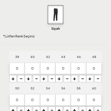
Siyah
*Lütfen Renk Seçiniz
38
40
42
44
46
48
+
-
+
-
+
-
+
-
+
-
+
-
50
52
54
56
58
60
+
-
+
-
+
-
+
-
+
-
+
-