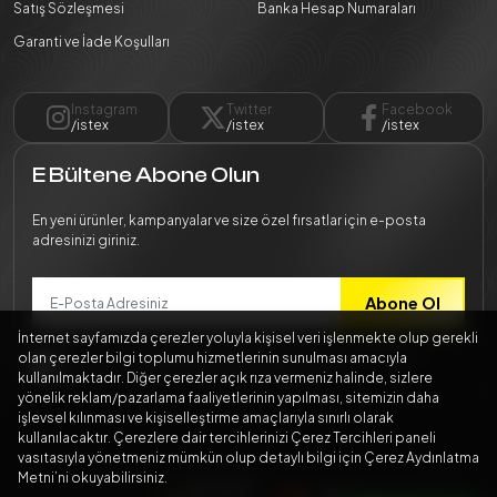
Satış Sözleşmesi
Banka Hesap Numaraları
Garanti ve İade Koşulları
Instagram
Twitter
Facebook
/istex
/istex
/istex
E Bültene Abone Olun
En yeni ürünler, kampanyalar ve size özel fırsatlar için e-posta
adresinizi giriniz.
Abone Ol
İnternet sayfamızda çerezler yoluyla kişisel veri işlenmekte olup gerekli
Bilgilerimin
Kişisel Verilerin Korunması Kanunu
mevzuatına
olan çerezler bilgi toplumu hizmetlerinin sunulması amacıyla
uygun şekilde işlenmesini kabul ediyorum.
kullanılmaktadır. Diğer çerezler açık rıza vermeniz halinde, sizlere
yönelik reklam/pazarlama faaliyetlerinin yapılması, sitemizin daha
işlevsel kılınması ve kişiselleştirme amaçlarıyla sınırlı olarak
kullanılacaktır. Çerezlere dair tercihlerinizi Çerez Tercihleri paneli
vasıtasıyla yönetmeniz mümkün olup detaylı bilgi için Çerez Aydınlatma
Metni’ni okuyabilirsiniz.
256 BitSSL