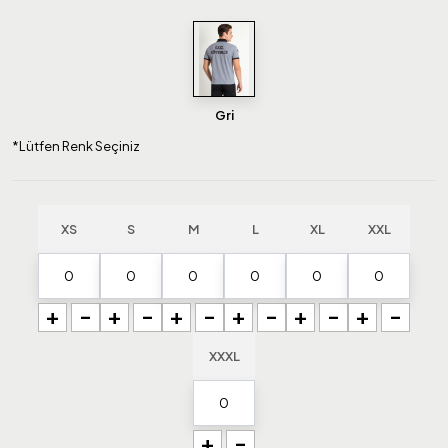
Gri
*Lütfen Renk Seçiniz
XS
S
M
L
XL
XXL
+
-
+
-
+
-
+
-
+
-
+
-
XXXL
+
-