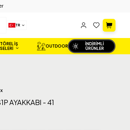
er
TR
TÖREL İŞ
İNDİRİMLİ
OUTDOOR
İSELERİ
ÜRÜNLER
X
1P AYAKKABI - 41