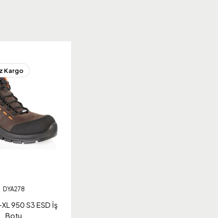
z Kargo
DYA278
L 950 S3 ESD İş
Botu