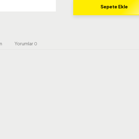
Sepete Ekle
m
Yorumlar
0