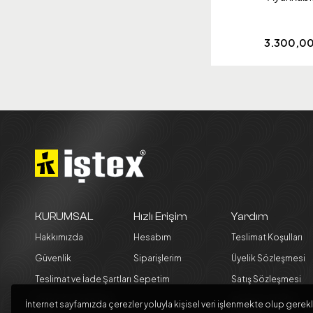
3.300,0
KURUMSAL
Hızlı Erişim
Yardım
Hakkımızda
Hesabım
Teslimat Koşulları
Güvenlik
Siparişlerim
Üyelik Sözleşmesi
Teslimat ve İade Şartları
Sepetim
Satış Sözleşmesi
Kargo Seçenekleri
Garanti ve İade
İnternet sayfamızda çerezler yoluyla kişisel veri işlenmekte olup gerekl
Koşulları