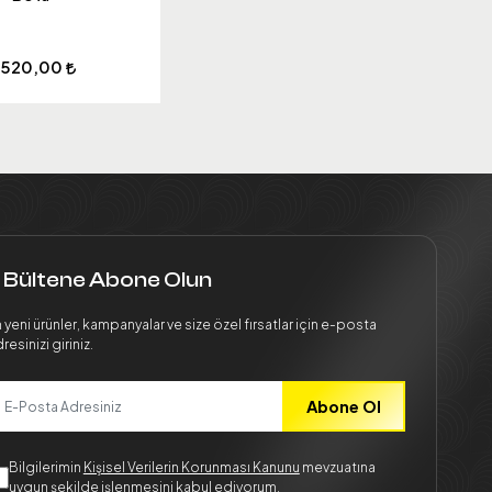
.520,00
 Bültene Abone Olun
 yeni ürünler, kampanyalar ve size özel fırsatlar için e-posta
resinizi giriniz.
Abone Ol
Bilgilerimin
Kişisel Verilerin Korunması Kanunu
mevzuatına
uygun şekilde işlenmesini kabul ediyorum.