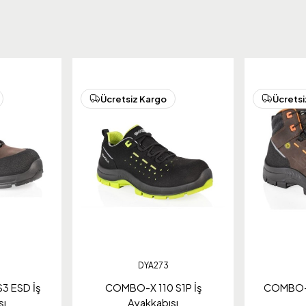
Ücretsiz Kargo
Ücretsi
DYA273
3 ESD İş
COMBO-X 110 S1P İş
COMBO-X
sı
Ayakkabısı