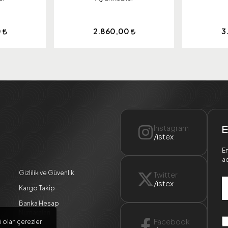
0
2.860,00
3
Instagram
E
/istex
En
ad
Gizlilik ve Güvenlik
Twitter
/istex
Kargo Takip
Banka Hesap
Numaraları
Facebook
i olan çerezler