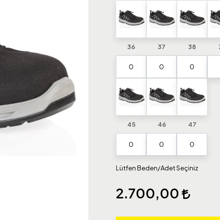
36
37
38
45
46
47
Lütfen Beden/Adet Seçiniz
2.700,00