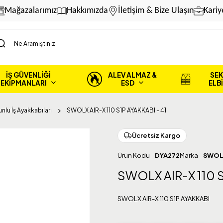
Mağazalarımız
Hakkımızda
İletişim & Bize Ulaşın
Kariy
İŞ GÜVENLİĞİ
ALEV ALMAZ &
SEK
EKİPMANLARI
ESD
ELB
lu İş Ayakkabıları
SWOLX AIR-X 110 S1P AYAKKABI - 41
Ücretsiz Kargo
Ürün Kodu
DYA272
Marka
SWOL
SWOLX AIR-X 110 S
SWOLX AIR-X 110 S1P AYAKKABI