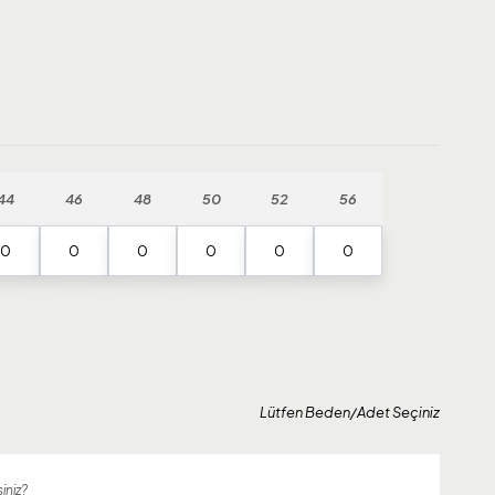
44
46
48
50
52
56
Lütfen Beden/Adet Seçiniz
iniz?