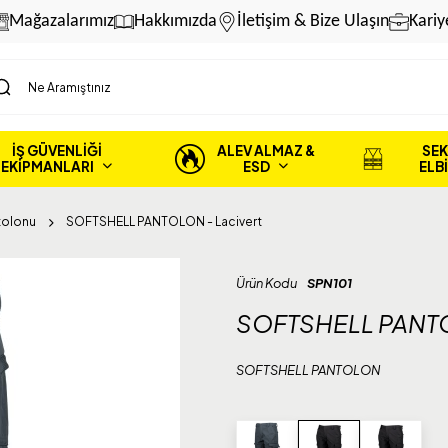
Mağazalarımız
Hakkımızda
İletişim & Bize Ulaşın
Kariy
İŞ GÜVENLİĞİ
ALEV ALMAZ &
SEK
EKİPMANLARI
ESD
ELB
tolonu
SOFTSHELL PANTOLON - Lacivert
Ürün Kodu
SPN101
SOFTSHELL PANTO
SOFTSHELL PANTOLON