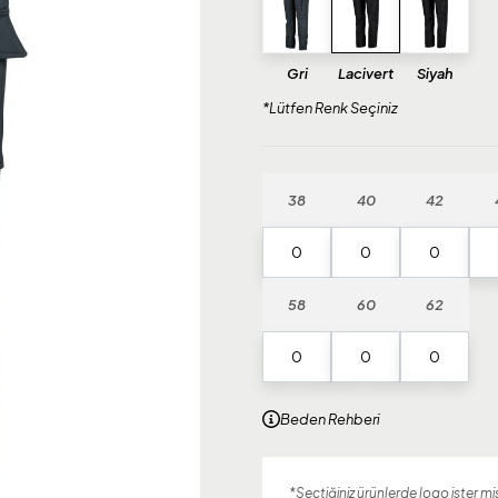
Gri
Lacivert
Siyah
*Lütfen Renk Seçiniz
38
40
42
58
60
62
Beden Rehberi
*Seçtiğiniz ürünlerde logo ister mis