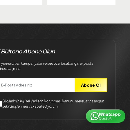
 Bültene Abone Olun
 yeni ürünler, kampanyalar ve size özel fırsatlar için e-posta
resinizi giriniz.
Abone Ol
Bilgilerimin
Kişisel Verilerin Korunması Kanunu
mevzuatına uygun
şekilde işlenmesini kabul ediyorum.
Whatsapp
Destek