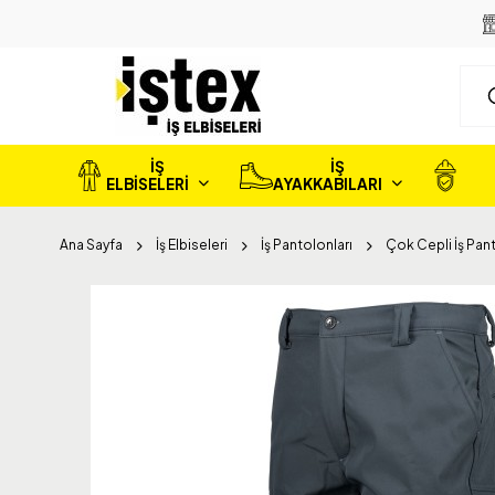
İŞ
İŞ
ELBİSELERİ
AYAKKABILARI
Ana Sayfa
İş Elbiseleri
İş Pantolonları
Çok Cepli İş Pan