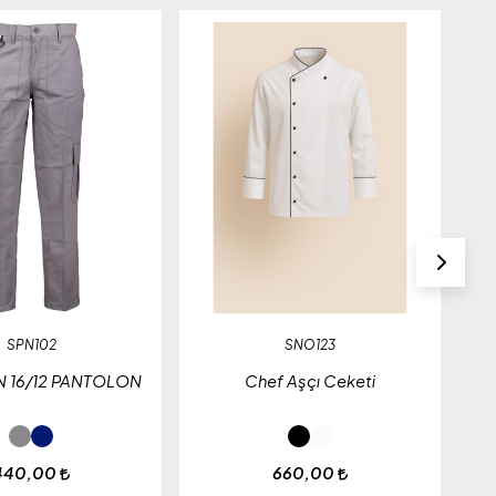
SPN102
SNO123
 16/12 PANTOLON
Chef Aşçı Ceketi
440,00
660,00