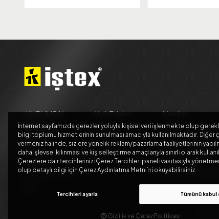
KURUMSAL
Hızlı Erişim
Yardım
İnternet sayfamızda çerezler yoluyla kişisel veri işlenmekte olup gerekl
Hakkımızda
Hesabım
Teslimat Koşulları
bilgi toplumu hizmetlerinin sunulması amacıyla kullanılmaktadır. Diğer ç
Güvenlik
Siparişlerim
Üyelik Sözleşmesi
vermeniz halinde, sizlere yönelik reklam/pazarlama faaliyetlerinin yapıl
daha işlevsel kılınması ve kişiselleştirme amaçlarıyla sınırlı olarak kullanı
Teslimat ve İade Şartları
Sepetim
Satış Sözleşmesi
Çerezlere dair tercihlerinizi Çerez Tercihleri paneli vasıtasıyla yönet
olup detaylı bilgi için Çerez Aydınlatma Metni’ni okuyabilirsiniz.
Kargo Seçenekleri
Garanti ve İade Koşul
Blog
Tercihleri ayarla
Tümünü kabul 
Gizlilik ve Çerez Politikası