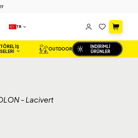
er
TR
TÖREL İŞ
İNDİRİMLİ
OUTDOOR
İSELERİ
ÜRÜNLER
LON - Lacivert