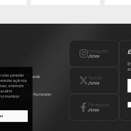
Instagram
E
/istex
En
ad
i olan çerezler
Gizlilik ve Güvenlik
Twitter
erezler açık rıza
/istex
Kargo Takip
ması, sitemizin
lacaktır.
Banka Hesap Numaraları
meniz mümkün
ları
Facebook
/istex
et