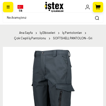
TR
Ana Sayfa
İş Elbiseleri
İş Pantolonları
Çok Cepli İş Pantolonu
SOFTSHELL PANTOLON - Gri