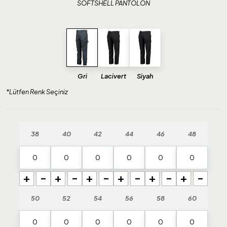
SOFTSHELL PANTOLON
Gri
Lacivert
Siyah
*Lütfen Renk Seçiniz
38
40
42
44
46
48
+
-
+
-
+
-
+
-
+
-
+
-
50
52
54
56
58
60