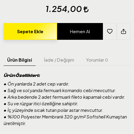
1.254,00
Sepete Ekle
Hemen Al
Ürün Bilgisi
İade / Değişim
Yorumlar
0
Ürün Özellikleri:
• Ön yanlarda 2 adet cep vardır.
• Sağ ve sol yanda fermuarlı komando cebi mevcuttur.
• Arka bedende 2 adet fermuarlı fileto kapamalı cebi vardır.
• Su ve rüzgar itici özelliğine sahiptir.
• İç yüzeyinde sıcak tutan polar astar mevcuttur.
• %100 Polyester Membranlı 320 gr/m² Softshell Kumaştan
üretilmiştir.