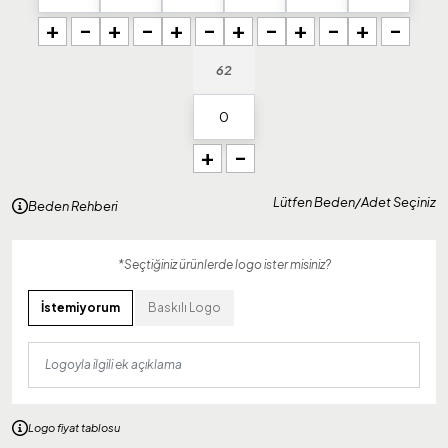
+
-
+
-
+
-
+
-
+
-
+
-
62
+
-
Lütfen Beden/Adet Seçiniz
Beden Rehberi
*Seçtiğiniz ürünlerde logo ister misiniz?
İstemiyorum
Baskılı Logo
Logo fiyat tablosu