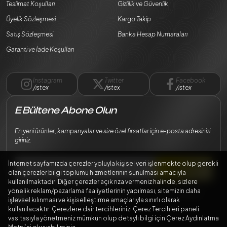
Teslimat Koşulları
Gizlilik ve Güvenlik
Üyelik Sözleşmesi
Kargo Takip
Satış Sözleşmesi
Banka Hesap Numaraları
Garanti ve İade Koşulları
Instagram
Twitter
Facebook
/istex
/istex
/istex
E Bültene Abone Olun
En yeni ürünler, kampanyalar ve size özel fırsatlar için e-posta adresinizi
giriniz.
İnternet sayfamızda çerezler yoluyla kişisel veri işlenmekte olup gerekli
Abone Ol
olan çerezler bilgi toplumu hizmetlerinin sunulması amacıyla
kullanılmaktadır. Diğer çerezler açık rıza vermeniz halinde, sizlere
yönelik reklam/pazarlama faaliyetlerinin yapılması, sitemizin daha
Bilgilerimin
Kişisel Verilerin Korunması Kanunu
mevzuatına uygun
işlevsel kılınması ve kişiselleştirme amaçlarıyla sınırlı olarak
şekilde işlenmesini kabul ediyorum.
kullanılacaktır. Çerezlere dair tercihlerinizi Çerez Tercihleri paneli
vasıtasıyla yönetmeniz mümkün olup detaylı bilgi için Çerez Aydınlatma