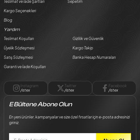
Teslimat ve İade Şartları
Sepetim
Kargo Seçenekleri
Blog
Yardım
Teslimat Koşulları
Gizlilik ve Güvenlik
Üyelik Sözleşmesi
Kargo Takip
Satış Sözleşmesi
Banka Hesap Numaraları
Garanti ve İade Koşulları
Instagram
Twitter
Facebook
/istex
/istex
/istex
E Bültene Abone Olun
En yeni ürünler, kampanyalar ve size özel fırsatlar için e-posta adresinizi
giriniz.