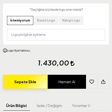
*Seçtiğiniz ürünlerde logo ister misiniz?
İstemiyorum
Baskılı Logo
Nakışlı Logo
Logo fiyat tablosu
1.430,00
Sepete Ekle
Hemen Al
Ürün Bilgisi
İade / Değişim
Yorumlar
0