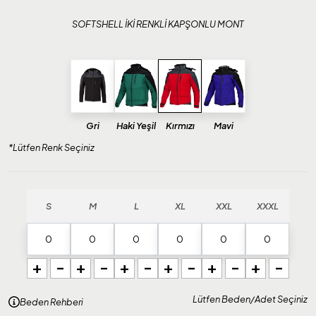
SOFTSHELL İKİ RENKLİ KAPŞONLU MONT
Gri
Haki Yeşil
Kırmızı
Mavi
*Lütfen Renk Seçiniz
S
M
L
XL
XXL
XXXL
+
-
+
-
+
-
+
-
+
-
+
-
Lütfen Beden/Adet Seçiniz
Beden Rehberi