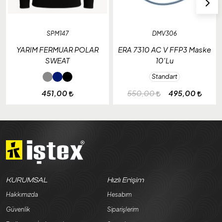
SPM147
DMV306
YARIM FERMUAR POLAR
ERA 7310 AC V FFP3 Maske
SWEAT
10'Lu
Standart
451,00
550,00
495,00
KURUMSAL
Hızlı Erişim
Hakkımızda
Hesabım
Güvenlik
Siparişlerim