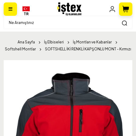
TR
Ana Sayfa
İş Elbiseleri
İş Montları ve Kabanlar
Softshell Montlar
SOFTSHELL İKİ RENKLİ KAPŞONLU MONT - Kırmızı