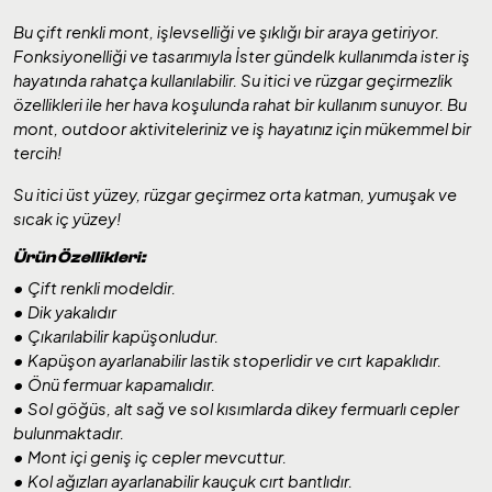
Bu çift renkli mont, işlevselliği ve şıklığı bir araya getiriyor.
Fonksiyonelliği ve tasarımıyla İster gündelk kullanımda ister iş
hayatında rahatça kullanılabilir. Su itici ve rüzgar geçirmezlik
özellikleri ile her hava koşulunda rahat bir kullanım sunuyor. Bu
mont, outdoor aktiviteleriniz ve iş hayatınız için mükemmel bir
tercih!
Su itici üst yüzey, rüzgar geçirmez orta katman, yumuşak ve
sıcak iç yüzey!
Ürün Özellikleri:
• Çift renkli modeldir.
• Dik yakalıdır
• Çıkarılabilir kapüşonludur.
• Kapüşon ayarlanabilir lastik stoperlidir ve cırt kapaklıdır.
• Önü fermuar kapamalıdır.
• Sol göğüs, alt sağ ve sol kısımlarda dikey fermuarlı cepler
bulunmaktadır.
• Mont içi geniş iç cepler mevcuttur.
• Kol ağızları ayarlanabilir kauçuk cırt bantlıdır.