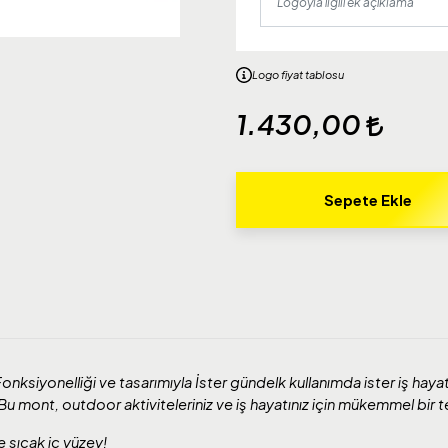
Logo fiyat tablosu
1.430,00
Sepete Ekle
. Fonksiyonelliği ve tasarımıyla İster gündelk kullanımda ister iş hayat
. Bu mont, outdoor aktiviteleriniz ve iş hayatınız için mükemmel bir t
e sıcak iç yüzey!