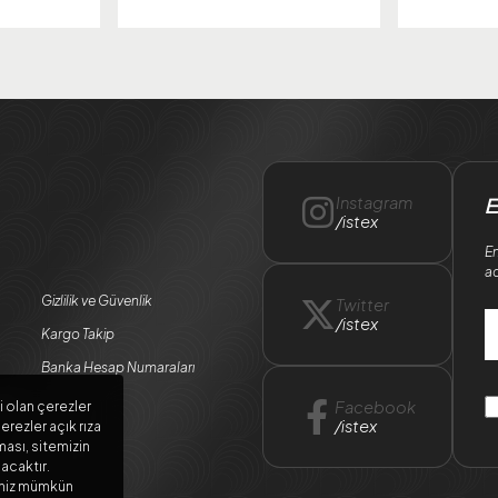
Instagram
E
/istex
En
ad
Gizlilik ve Güvenlik
Twitter
/istex
Kargo Takip
Banka Hesap Numaraları
ları
Facebook
i olan çerezler
/istex
erezler açık rıza
ması, sitemizin
lacaktır.
meniz mümkün