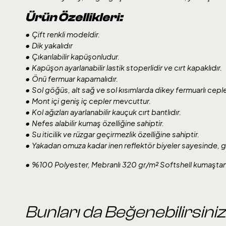
Ürün Özellikleri:
• Çift renkli modeldir.
• Dik yakalıdır
• Çıkarılabilir kapüşonludur.
• Kapüşon ayarlanabilir lastik stoperlidir ve cırt kapaklıdır.
• Önü fermuar kapamalıdır.
• Sol göğüs, alt sağ ve sol kısımlarda dikey fermuarlı cepl
• Mont içi geniş iç cepler mevcuttur.
• Kol ağızları ayarlanabilir kauçuk cırt bantlıdır.
• Nefes alabilir kumaş özelliğine sahiptir.
• Su iticilik ve rüzgar geçirmezlik özelliğine sahiptir.
• Yakadan omuza kadar inen reflektör biyeler sayesinde, gör
• %100 Polyester, Mebranlı 320 gr/m² Softshell kumaştan ü
Bunları da Beğenebilirsiniz