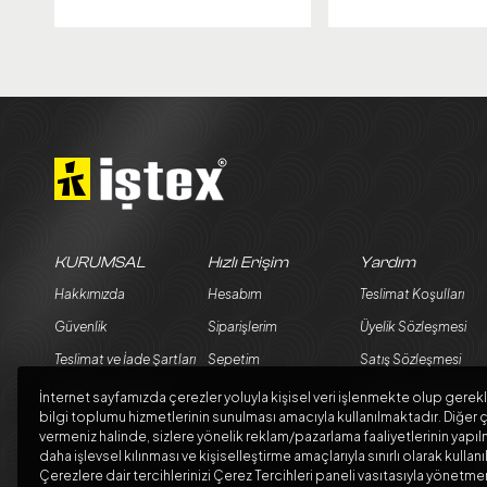
KURUMSAL
Hızlı Erişim
Yardım
Hakkımızda
Hesabım
Teslimat Koşulları
Güvenlik
Siparişlerim
Üyelik Sözleşmesi
Teslimat ve İade Şartları
Sepetim
Satış Sözleşmesi
Kargo Seçenekleri
Garanti ve İade Koşul
İnternet sayfamızda çerezler yoluyla kişisel veri işlenmekte olup gerekl
bilgi toplumu hizmetlerinin sunulması amacıyla kullanılmaktadır. Diğer ç
Blog
vermeniz halinde, sizlere yönelik reklam/pazarlama faaliyetlerinin yapıl
daha işlevsel kılınması ve kişiselleştirme amaçlarıyla sınırlı olarak kullanı
Çerezlere dair tercihlerinizi Çerez Tercihleri paneli vasıtasıyla yönet