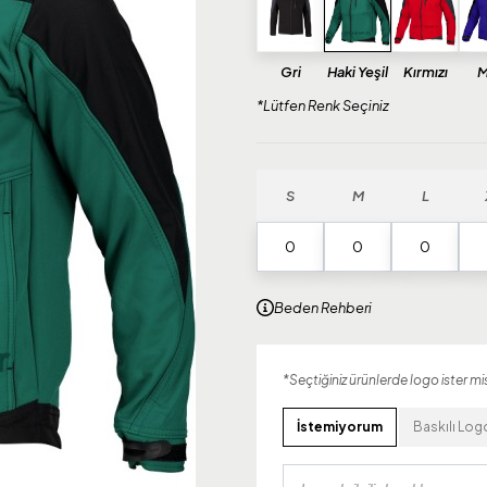
Gri
Haki Yeşil
Kırmızı
M
*Lütfen Renk Seçiniz
S
M
L
Beden Rehberi
*Seçtiğiniz ürünlerde logo ister mis
İstemiyorum
Baskılı Log