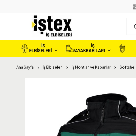
İŞ
İŞ
ELBİSELERİ
AYAKKABILARI
Ana Sayfa
İş Elbiseleri
İş Montları ve Kabanlar
Softshell