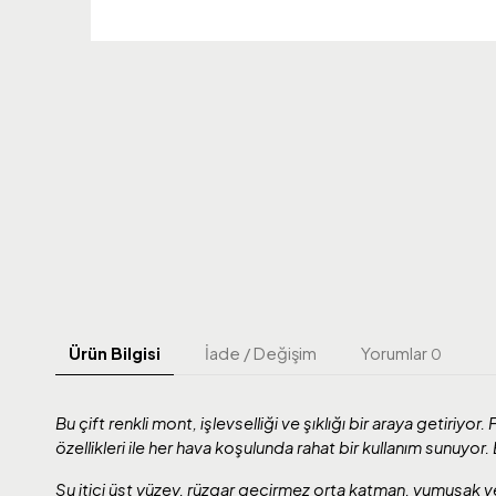
Ürün Bilgisi
İade / Değişim
Yorumlar
0
Bu çift renkli mont, işlevselliği ve şıklığı bir araya getiriyor
özellikleri ile her hava koşulunda rahat bir kullanım sunuyor
Su itici üst yüzey, rüzgar geçirmez orta katman, yumuşak v