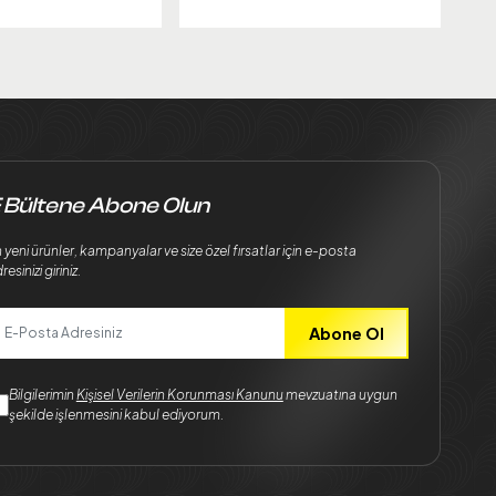
 Bültene Abone Olun
 yeni ürünler, kampanyalar ve size özel fırsatlar için e-posta
resinizi giriniz.
Abone Ol
Bilgilerimin
Kişisel Verilerin Korunması Kanunu
mevzuatına uygun
şekilde işlenmesini kabul ediyorum.