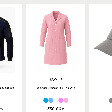
SNO-117
AR MONT
Kadın Renkli İş Önlüğü
0
550,00