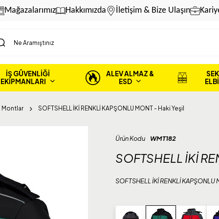
Mağazalarımız
Hakkımızda
İletişim & Bize Ulaşın
Kariy
İŞ GÜVENLİĞİ
ALEV ALMAZ &
SEK
EKİPMANLARI
ESD
ELB
 Montlar
SOFTSHELL İKİ RENKLİ KAPŞONLU MONT - Haki Yeşil
Ürün Kodu
WMT182
SOFTSHELL İKİ RE
SOFTSHELL İKİ RENKLİ KAPŞONLU