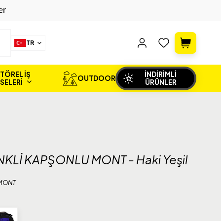
er
TR
TÖREL İŞ
İNDİRİMLİ
OUTDOOR
İSELERİ
ÜRÜNLER
NKLİ KAPŞONLU MONT - Haki Yeşil
 MONT