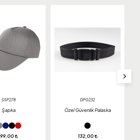
SSP278
DPG232
Şapka
Özel Güvenlik Palaska
SO
99,00
132,00