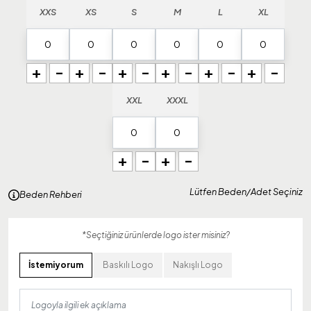
XXS
XS
S
M
L
XL
+
-
+
-
+
-
+
-
+
-
+
-
XXL
XXXL
+
-
+
-
Lütfen Beden/Adet Seçiniz
Beden Rehberi
*Seçtiğiniz ürünlerde logo ister misiniz?
İstemiyorum
Baskılı Logo
Nakışlı Logo