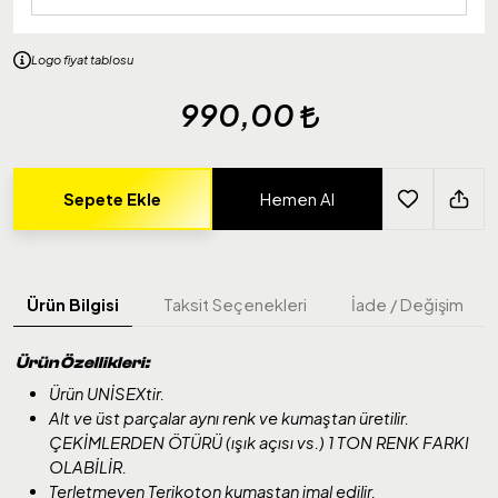
Logo fiyat tablosu
990,00
Sepete Ekle
Hemen Al
Ürün Bilgisi
Taksit Seçenekleri
İade / Değişim
Ürün Özellikleri:
Ürün UNİSEXtir.
Alt ve üst parçalar aynı renk ve kumaştan üretilir.
ÇEKİMLERDEN ÖTÜRÜ (ışık açısı vs.) 1 TON RENK FARKI
OLABİLİR.
Terletmeyen Terikoton kumaştan imal edilir.