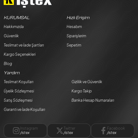
KURUMSAL
Hızlı Erişim
Hakkımızda
Hesabım
Güvenlik
Siparişlerim
Teslimat ve İade Şartları
Sepetim
Kargo Seçenekleri
Blog
Yardım
Teslimat Koşulları
Gizlilik ve Güvenlik
Üyelik Sözleşmesi
Kargo Takip
Satış Sözleşmesi
Banka Hesap Numaraları
Garanti ve İade Koşulları
Instagram
Twitter
Facebook
/istex
/istex
/istex