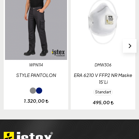
WPN114
DMW306
STYLE PANTOLON
ERA 6210 V FFP2 NR Maske
15'Li
Standart
1.320,00
495,00