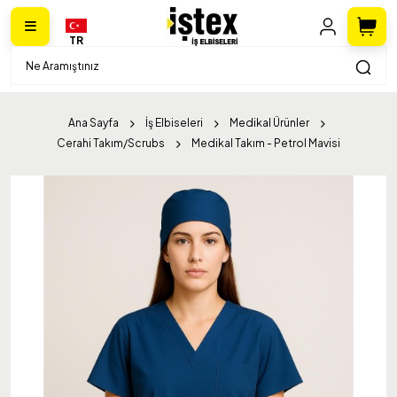
TR
Ana Sayfa
İş Elbiseleri
Medikal Ürünler
Cerahi Takım/Scrubs
Medikal Takım - Petrol Mavisi