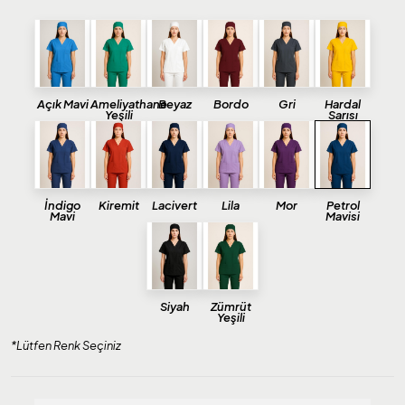
Açık Mavi
Ameliyathane
Beyaz
Bordo
Gri
Hardal
Yeşili
Sarısı
İndigo
Kiremit
Lacivert
Lila
Mor
Petrol
Mavi
Mavisi
Siyah
Zümrüt
Yeşili
*Lütfen Renk Seçiniz