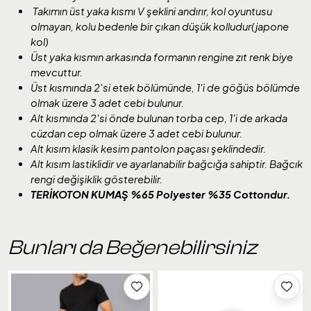
Takımın üst yaka kısmı V şeklini andırır, kol oyuntusu
olmayan, kolu bedenle bir çıkan düşük kolludur(japone
kol)
Üst yaka kısmın arkasında formanın rengine zıt renk biye
mevcuttur.
Üst kısmında 2'si etek bölümünde, 1'i de göğüs bölümde
olmak üzere 3 adet cebi bulunur.
Alt kısmında 2'si önde bulunan torba cep, 1'i de arkada
cüzdan cep olmak üzere 3 adet cebi bulunur.
Alt kısım klasik kesim pantolon paçası şeklindedir.
Alt kısım lastiklidir ve ayarlanabilir bağcığa sahiptir. Bağcık
rengi değişiklik gösterebilir.
TERİKOTON KUMAŞ %65 Polyester %35 Cottondur.
Bunları da Beğenebilirsiniz