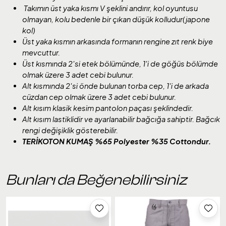
Takımın üst yaka kısmı V şeklini andırır, kol oyuntusu
olmayan, kolu bedenle bir çıkan düşük kolludur(japone
kol)
Üst yaka kısmın arkasında formanın rengine zıt renk biye
mevcuttur.
Üst kısmında 2'si etek bölümünde, 1'i de göğüs bölümde
olmak üzere 3 adet cebi bulunur.
Alt kısmında 2'si önde bulunan torba cep, 1'i de arkada
cüzdan cep olmak üzere 3 adet cebi bulunur.
Alt kısım klasik kesim pantolon paçası şeklindedir.
Alt kısım lastiklidir ve ayarlanabilir bağcığa sahiptir. Bağcık
rengi değişiklik gösterebilir.
TERİKOTON KUMAŞ %65 Polyester %35 Cottondur.
Bunları da Beğenebilirsiniz