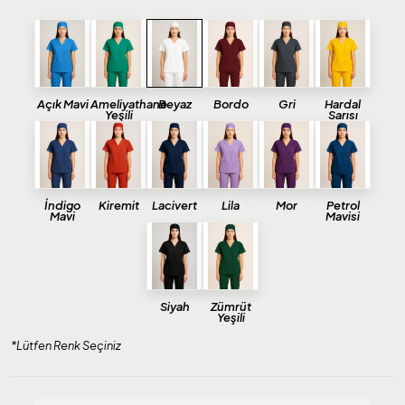
Açık Mavi
Ameliyathane
Beyaz
Bordo
Gri
Hardal
Yeşili
Sarısı
İndigo
Kiremit
Lacivert
Lila
Mor
Petrol
Mavi
Mavisi
Siyah
Zümrüt
Yeşili
*Lütfen Renk Seçiniz