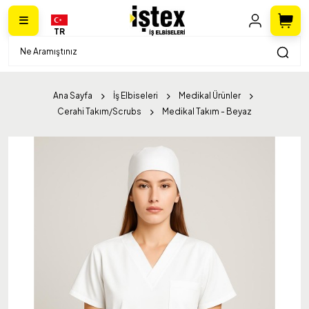
TR
Ana Sayfa
İş Elbiseleri
Medikal Ürünler
Cerahi Takım/Scrubs
Medikal Takım - Beyaz