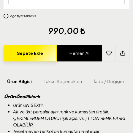
Logo fiyat tablosu
990,00
Sepete Ekle
Hemen Al
Ürün Bilgisi
Taksit Seçenekleri
İade / Değişim
Ürün Özellikleri:
Ürün UNİSEXtir.
Alt ve üst parçalar aynı renk ve kumaştan üretilir.
ÇEKİMLERDEN ÖTÜRÜ (ışık açısı vs.) 1 TON RENK FARKI
OLABİLİR.
Terletmeyen Terikoton kumaştan imal edilir.