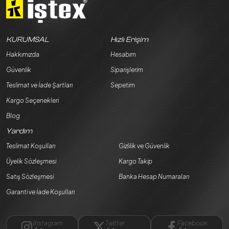
KURUMSAL
Hızlı Erişim
Hakkımızda
Hesabım
Güvenlik
Siparişlerim
Teslimat ve İade Şartları
Sepetim
Kargo Seçenekleri
Blog
Yardım
Teslimat Koşulları
Gizlilik ve Güvenlik
Üyelik Sözleşmesi
Kargo Takip
Satış Sözleşmesi
Banka Hesap Numaraları
Garanti ve İade Koşulları
Instagram
Twitter
Facebook