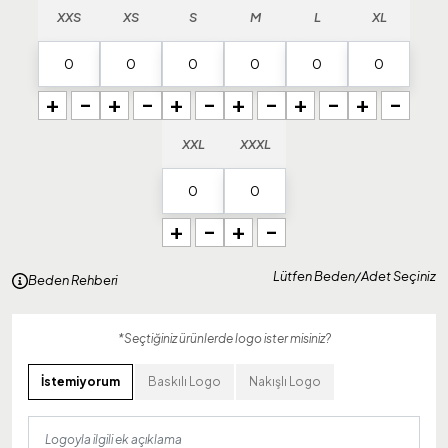
XXS
XS
S
M
L
XL
+
-
+
-
+
-
+
-
+
-
+
-
XXL
XXXL
+
-
+
-
Lütfen Beden/Adet Seçiniz
Beden Rehberi
*Seçtiğiniz ürünlerde logo ister misiniz?
İstemiyorum
Baskılı Logo
Nakışlı Logo