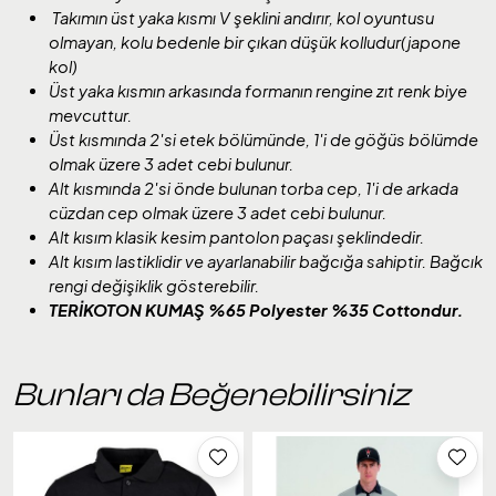
Takımın üst yaka kısmı V şeklini andırır, kol oyuntusu
olmayan, kolu bedenle bir çıkan düşük kolludur(japone
kol)
Üst yaka kısmın arkasında formanın rengine zıt renk biye
mevcuttur.
Üst kısmında 2'si etek bölümünde, 1'i de göğüs bölümde
olmak üzere 3 adet cebi bulunur.
Alt kısmında 2'si önde bulunan torba cep, 1'i de arkada
cüzdan cep olmak üzere 3 adet cebi bulunur.
Alt kısım klasik kesim pantolon paçası şeklindedir.
Alt kısım lastiklidir ve ayarlanabilir bağcığa sahiptir. Bağcık
rengi değişiklik gösterebilir.
TERİKOTON KUMAŞ %65 Polyester %35 Cottondur.
Bunları da Beğenebilirsiniz