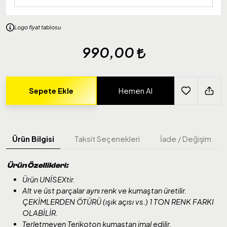
Logo fiyat tablosu
990,00
Sepete Ekle
Hemen Al
Ürün Bilgisi
Taksit Seçenekleri
İade / Değişim
Ürün Özellikleri:
Ürün UNİSEXtir.
Alt ve üst parçalar aynı renk ve kumaştan üretilir.
ÇEKİMLERDEN ÖTÜRÜ (ışık açısı vs.) 1 TON RENK FARKI
OLABİLİR.
Terletmeyen Terikoton kumaştan imal edilir.