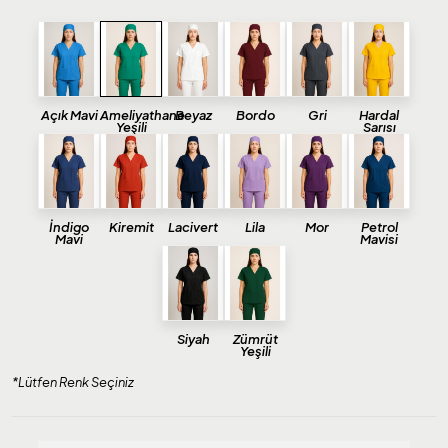
Açık Mavi
Ameliyathane
Beyaz
Bordo
Gri
Hardal
Yeşili
Sarısı
İndigo
Kiremit
Lacivert
Lila
Mor
Petrol
Mavi
Mavisi
Siyah
Zümrüt
Yeşili
*Lütfen Renk Seçiniz