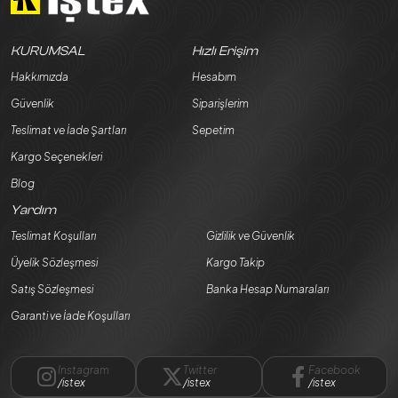
KURUMSAL
Hızlı Erişim
Hakkımızda
Hesabım
Güvenlik
Siparişlerim
Teslimat ve İade Şartları
Sepetim
Kargo Seçenekleri
Blog
Yardım
Teslimat Koşulları
Gizlilik ve Güvenlik
Üyelik Sözleşmesi
Kargo Takip
Satış Sözleşmesi
Banka Hesap Numaraları
Garanti ve İade Koşulları
Instagram
Twitter
Facebook
/istex
/istex
/istex