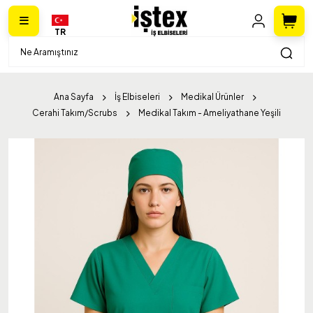
TR
Ana Sayfa
İş Elbiseleri
Medikal Ürünler
Cerahi Takım/Scrubs
Medikal Takım - Ameliyathane Yeşili