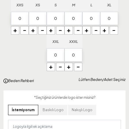
XXS
XS
S
M
L
XL
+
-
+
-
+
-
+
-
+
-
+
-
XXL
XXXL
+
-
+
-
Lütfen Beden/Adet Seçiniz
Beden Rehberi
*Seçtiğiniz ürünlerde logo ister misiniz?
İstemiyorum
Baskılı Logo
Nakışlı Logo