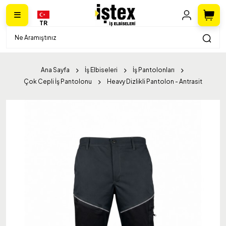
TR
Ana Sayfa
İş Elbiseleri
İş Pantolonları
Çok Cepli İş Pantolonu
Heavy Dizlikli Pantolon - Antrasit