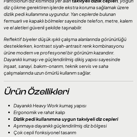
Pantolonun diz kısmında yer alan
takviyeli dizlik cepleri
, yoğun
diz çökme gerektiren işlerde ekstra koruma sağlamak üzere
dizlik pedi kullanımına uygundur. Yan ceplerde bulunan
fermuarlı ve kapaklı bölmeler sayesinde telefon, metre, kalem
ve el aletleri güvenli şekilde taşınabilir.
Reflektif biyeler düşük ışıklı çalışma alanlarında görünürlüğü
desteklerken, kontrast siyah-antrasit renk kombinasyonu
ürüne modern ve profesyonel bir görünüm kazandırır.
Dayanıklı kumaşı ve güçlendirilmiş dikiş yapısı sayesinde
inşaat, sanayi, bakım-onarım, teknik servis ve saha
çalışmalarında uzun ömürlü kullanım sağlar.
Ürün Özellikleri
Dayanıklı Heavy Work kumaş yapısı
Ergonomik ve rahat kalıp
Dizlik pedi kullanımına uygun takviyeli diz cepleri
Aşınmaya dayanıklı güçlendirilmiş diz bölgesi
Çok cepli fonksiyonel tasarım