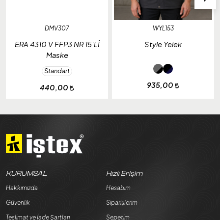
DMV307
WYL153
ERA 4310 V FFP3 NR 15'Lİ
Style Yelek
Maske
Standart
935,00
440,00
KURUMSAL
Hızlı Erişim
Hakkımızda
Hesabım
Güvenlik
Siparişlerim
Teslimat ve İade Şartları
Sepetim