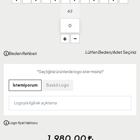
62
+
-
Lütfen Beden/Adet Seçiniz
Beden Rehberi
*Seçtiğiniz ürünlerde logo ister misiniz?
İstemiyorum
Baskılı Logo
Logo fiyat tablosu
1.980,00