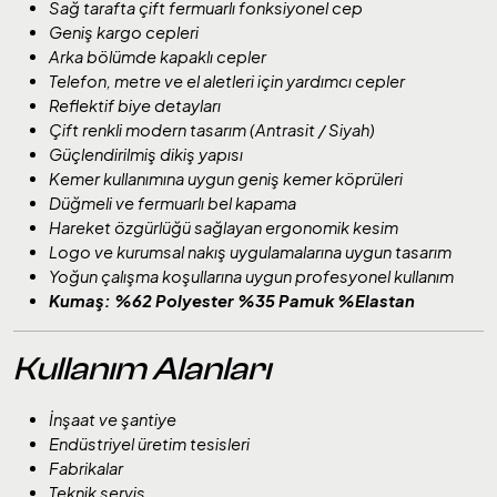
Sağ tarafta çift fermuarlı fonksiyonel cep
Geniş kargo cepleri
Arka bölümde kapaklı cepler
Telefon, metre ve el aletleri için yardımcı cepler
Reflektif biye detayları
Çift renkli modern tasarım (Antrasit / Siyah)
Güçlendirilmiş dikiş yapısı
Kemer kullanımına uygun geniş kemer köprüleri
Düğmeli ve fermuarlı bel kapama
Hareket özgürlüğü sağlayan ergonomik kesim
Logo ve kurumsal nakış uygulamalarına uygun tasarım
Yoğun çalışma koşullarına uygun profesyonel kullanım
Kumaş: %62 Polyester %35 Pamuk %Elastan
Kullanım Alanları
İnşaat ve şantiye
Endüstriyel üretim tesisleri
Fabrikalar
Teknik servis