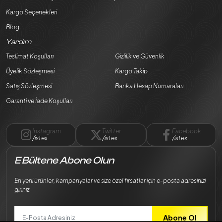
Kargo Seçenekleri
Blog
Yardım
Teslimat Koşulları
Gizlilik ve Güvenlik
Üyelik Sözleşmesi
Kargo Takip
Satış Sözleşmesi
Banka Hesap Numaraları
Garanti ve İade Koşulları
Instagram
Twitter
Facebook
/istex
/istex
/istex
E Bültene Abone Olun
En yeni ürünler, kampanyalar ve size özel fırsatlar için e-posta adresinizi
giriniz.
Abone Ol