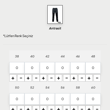
Antrasit
*Lütfen Renk Seçiniz
38
40
42
44
46
48
+
-
+
-
+
-
+
-
+
-
+
-
50
52
54
56
58
60
+
-
+
-
+
-
+
-
+
-
+
-