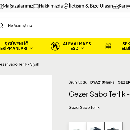
Mağazalarımız
Hakkımızda
İletişim & Bize Ulaşın
Kariy
İŞ GÜVENLİĞİ
ALEV ALMAZ &
SEK
EKİPMANLARI
ESD
ELB
ezer Sabo Terlik - Siyah
Ürün Kodu
DYA218
Marka
GEZE
Gezer Sabo Terlik -
Gezer Sabo Terlik