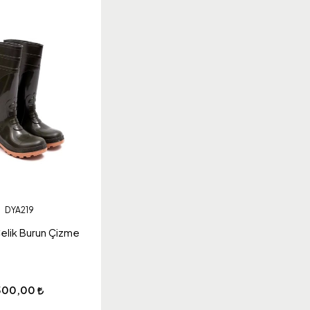
DYA219
elik Burun Çizme
500,00