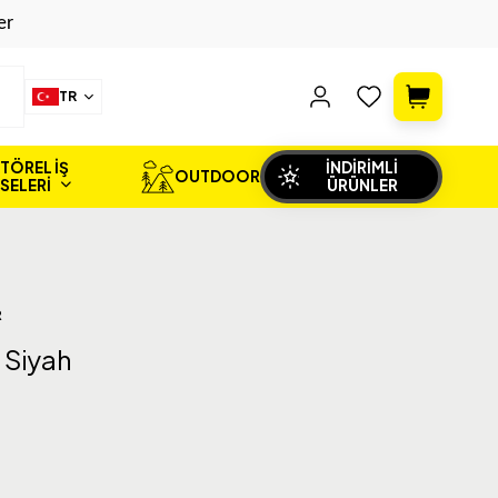
er
TR
TÖREL İŞ
İNDİRİMLİ
OUTDOOR
İSELERİ
ÜRÜNLER
R
 Siyah