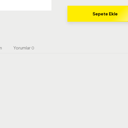
Sepete Ekle
m
Yorumlar
0