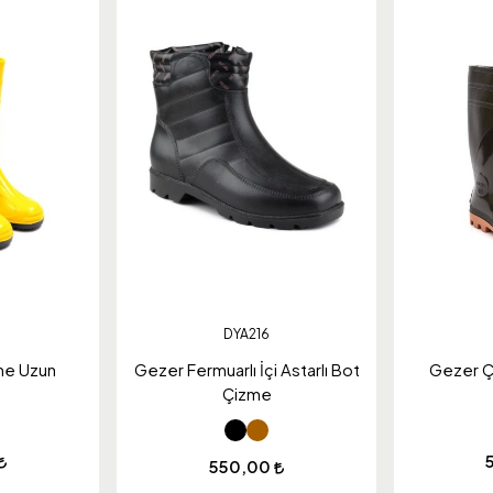
DYA216
me Uzun
Gezer Fermuarlı İçi Astarlı Bot
Gezer Ç
Çizme
550,00