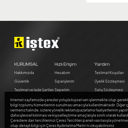
KURUMSAL
Hızlı Erişim
Yardım
Hakkımızda
Hesabım
Teslimat Koşulları
Güvenlik
Siparişlerim
Üyelik Sözleşmesi
Teslimat ve İade Şartları
Sepetim
Satış Sözleşmesi
Kargo Seçenekleri
Garanti ve İade
İnternet sayfamızda çerezler yoluyla kişisel veri işlenmekte olup gerekl
Koşulları
bilgi toplumu hizmetlerinin sunulması amacıyla kullanılmaktadır. Diğer ç
Blog
vermeniz halinde, sizlere yönelik reklam/pazarlama faaliyetlerinin yapıl
daha işlevsel kılınması ve kişiselleştirme amaçlarıyla sınırlı olarak kullanı
Çerezlere dair tercihlerinizi Çerez Tercihleri paneli vasıtasıyla yönet
olup detaylı bilgi için Çerez Aydınlatma Metni’ni okuyabilirsiniz.