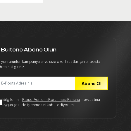
 Bültene Abone Olun
 yeni ürünler, kampanyalar ve size özel fırsatlar için e-posta
resinizi giriniz.
Abone Ol
Bilgilerimin
Kişisel Verilerin Korunması Kanunu
mevzuatına
uygun şekilde işlenmesini kabul ediyorum.