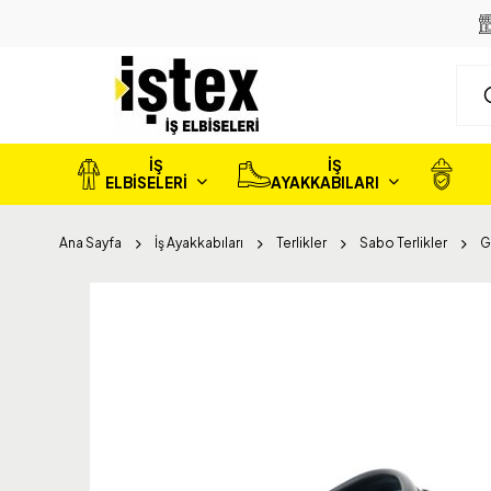
İŞ
İŞ
ELBİSELERİ
AYAKKABILARI
Ana Sayfa
İş Ayakkabıları
Terlikler
Sabo Terlikler
G