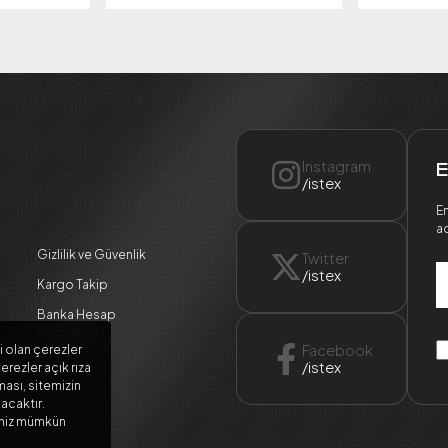
Instagram
E
/istex
En
ad
Gizlilik ve Güvenlik
Twitter
/istex
Kargo Takip
Banka Hesap
Numaraları
Facebook
i olan çerezler
/istex
erezler açık rıza
ması, sitemizin
lacaktır.
meniz mümkün