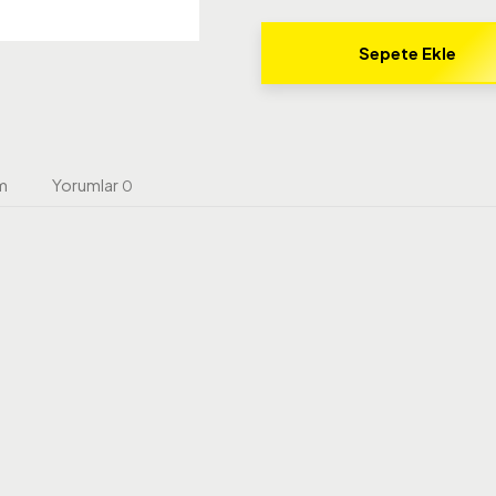
Sepete Ekle
m
Yorumlar
0