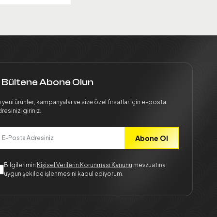
 Bültene Abone Olun
 yeni ürünler, kampanyalar ve size özel fırsatlar için e-posta
resinizi giriniz.
Abone Ol
Bilgilerimin
Kişisel Verilerin Korunması Kanunu
mevzuatına
uygun şekilde işlenmesini kabul ediyorum.