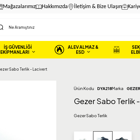
Mağazalarımız
Hakkımızda
İletişim & Bize Ulaşın
Kariy
İŞ GÜVENLİĞİ
ALEV ALMAZ &
SEK
EKİPMANLARI
ESD
ELB
ezer Sabo Terlik - Lacivert
Ürün Kodu
DYA218
Marka
GEZE
Gezer Sabo Terlik -
Gezer Sabo Terlik