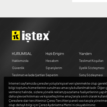
KURUMSAL
Hızlı Erişim
Yardım
Hakkımızda
Hesabım
Teslimat Koşulları
Güvenlik
Siparişlerim
Üyelik Sözleşmesi
Teslimat ve İade Şartları
Sepetim
Satış Sözleşmesi
Kargo Seçenekleri
Garanti ve İade
İnternet sayfamızda çerezler yoluyla kişisel veri işlenmekte olup gerekl
Koşulları
bilgi toplumu hizmetlerinin sunulması amacıyla kullanılmaktadır. Diğer ç
Blog
vermeniz halinde, sizlere yönelik reklam/pazarlama faaliyetlerinin yapıl
daha işlevsel kılınması ve kişiselleştirme amaçlarıyla sınırlı olarak kullanı
Çerezlere dair tercihlerinizi Çerez Tercihleri paneli vasıtasıyla yönet
olup detaylı bilgi için Çerez Aydınlatma Metni’ni okuyabilirsiniz.