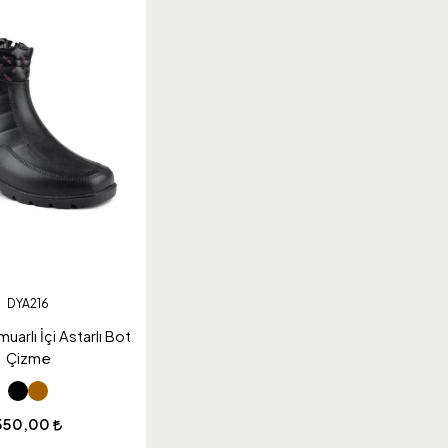
DYA216
arlı İçi Astarlı Bot
Çizme
550,00