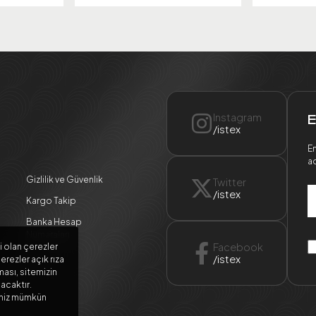
Instagram
E
/istex
En
ad
Gizlilik ve Güvenlik
Twitter
/istex
Kargo Takip
Banka Hesap
Numaraları
Facebook
i olan çerezler
/istex
erezler açık rıza
ması, sitemizin
lacaktır.
meniz mümkün