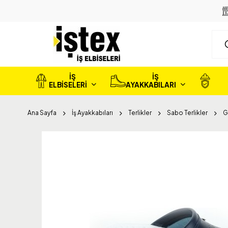
İŞ
İŞ
ELBİSELERİ
AYAKKABILARI
Ana Sayfa
İş Ayakkabıları
Terlikler
Sabo Terlikler
G