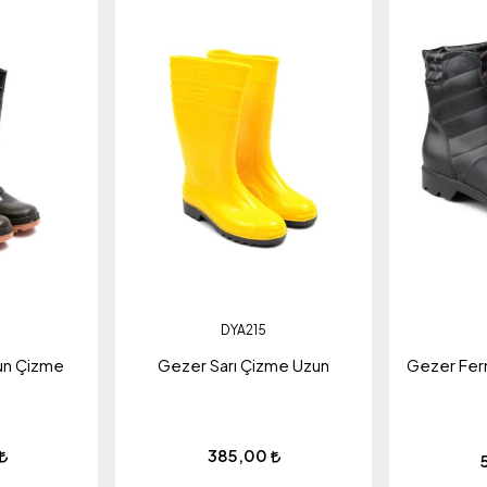
DYA215
un Çizme
Gezer Sarı Çizme Uzun
Gezer Fermu
385,00