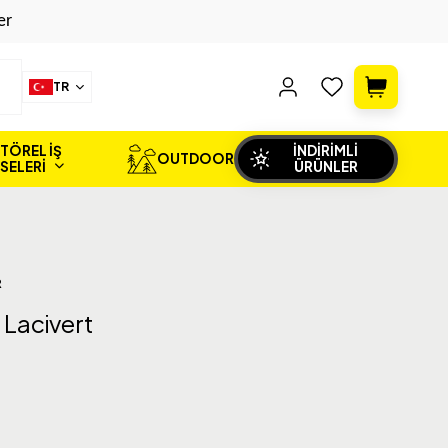
er
TR
TÖREL İŞ
İNDİRİMLİ
OUTDOOR
İSELERİ
ÜRÜNLER
R
 Lacivert