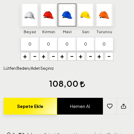
Beyaz
Kırmızı
Mavi
Sarı
Turuncu
+
-
+
-
+
-
+
-
+
-
Lütfen Beden/Adet Seçiniz
108,00
Sepete Ekle
Hemen Al