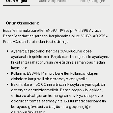
Ürün Bilgisi
Taksit Seçenekleri
İade / Değişim
Ürün Özellikleri:
Essafe mamülü baretler EN397-1995/ pr A1:1998 Avrupa
Baret Standartları şartlarını karşılamakta olup; VUBP-A0 235-
Praha/Czech Tarafından test edilmiştir.
Ayarlar: Başlık bandı her baş büyüklüğüne göre
ayarlanabilir şekildedir. Başlık bandını o şekilde ayarlayınız
ki kafanıza rahat otursun ve eğildiniz zaman başınızdan
kaymasın.
Kullanım: ESSAFE Mamulü baretler kullanıcıyı düşen
cisimlere karşı belli bir dereceye koruyabilir.
Bakım: Baret; 50 0C nin altında ılık suyla ve yumuşak bir
deteryanla temizlenmelidir. Bareti organik bileşikler ,
eritici ve alkol içeren herhangi bir eriyik ya da spreyle
doğrudan temas ettirmeyiniz. Bu tür maddeler baretin
koruyucu gövdesi ve baş üstüne geçen içliğin
dayanıklılığını azaltır.