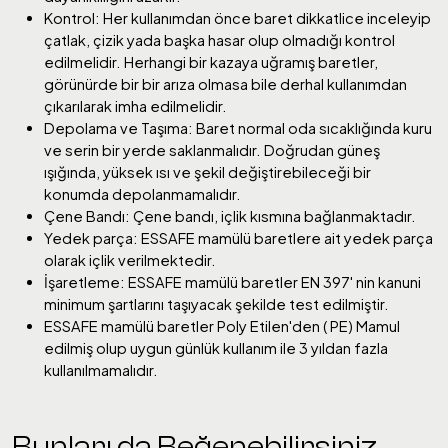
Kontrol: Her kullanımdan önce baret dikkatlice inceleyip
çatlak, çizik yada başka hasar olup olmadığı kontrol
edilmelidir. Herhangi bir kazaya uğramış baretler,
görünürde bir bir arıza olmasa bile derhal kullanımdan
çıkarılarak imha edilmelidir.
Depolama ve Taşıma: Baret normal oda sıcaklığında kuru
ve serin bir yerde saklanmalıdır. Doğrudan güneş
ışığında, yüksek ısı ve şekil değiştirebileceği bir
konumda depolanmamalıdır.
Çene Bandı: Çene bandı, içlik kısmına bağlanmaktadır.
Yedek parça: ESSAFE mamülü baretlere ait yedek parça
olarak içlik verilmektedir.
İşaretleme: ESSAFE mamülü baretler EN 397' nin kanuni
minimum şartlarını taşıyacak şekilde test edilmiştir.
ESSAFE mamülü baretler Poly Etilen'den ( PE) Mamul
edilmiş olup uygun günlük kullanım ile 3 yıldan fazla
kullanılmamalıdır.
Bunları da Beğenebilirsiniz