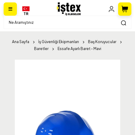
TR
Ana Sayfa
İş Güvenliği Ekipmanları
Baş Koruyucular
Baretler
Essafe Ayarlı Baret - Mavi