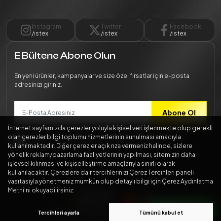
Instagram
Twitter
Facebook
/istex
/istex
/istex
E Bültene Abone Olun
En yeni ürünler, kampanyalar ve size özel fırsatlar için e-posta
adresinizi giriniz.
Abone Ol
İnternet sayfamızda çerezler yoluyla kişisel veri işlenmekte olup gerekli
Bilgilerimin
Kişisel Verilerin Korunması Kanunu
mevzuatına
olan çerezler bilgi toplumu hizmetlerinin sunulması amacıyla
uygun şekilde işlenmesini kabul ediyorum.
kullanılmaktadır. Diğer çerezler açık rıza vermeniz halinde, sizlere
yönelik reklam/pazarlama faaliyetlerinin yapılması, sitemizin daha
işlevsel kılınması ve kişiselleştirme amaçlarıyla sınırlı olarak
kullanılacaktır. Çerezlere dair tercihlerinizi Çerez Tercihleri paneli
vasıtasıyla yönetmeniz mümkün olup detaylı bilgi için Çerez Aydınlatma
Metni’ni okuyabilirsiniz.
256 BitSSL
Encryption
Whatsapp
Tercihleri ayarla
Tümünü kabul et
Destek
© 2024
İştex İş Elbiseleri
Tüm hakları saklıdır.