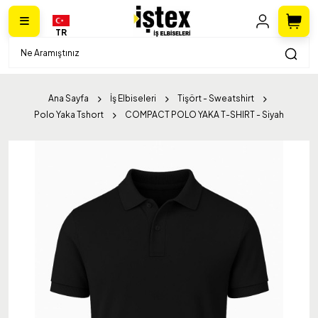
TR
Ana Sayfa
İş Elbiseleri
Tişört - Sweatshirt
Polo Yaka Tshort
COMPACT POLO YAKA T-SHIRT - Siyah