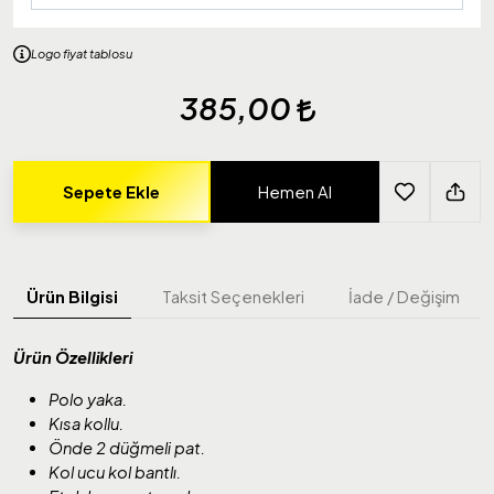
Logo fiyat tablosu
385,00
Sepete Ekle
Hemen Al
Ürün Bilgisi
Taksit Seçenekleri
İade / Değişim
Ürün Özellikleri
Polo yaka.
Kısa kollu.
Önde 2 düğmeli pat.
Kol ucu kol bantlı.