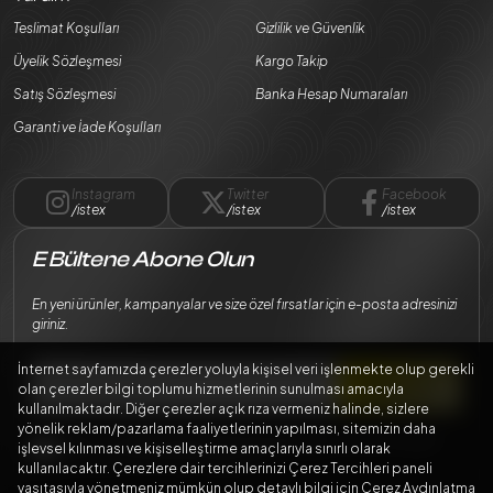
Teslimat Koşulları
Gizlilik ve Güvenlik
Üyelik Sözleşmesi
Kargo Takip
Satış Sözleşmesi
Banka Hesap Numaraları
Garanti ve İade Koşulları
Instagram
Twitter
Facebook
/istex
/istex
/istex
E Bültene Abone Olun
En yeni ürünler, kampanyalar ve size özel fırsatlar için e-posta adresinizi
giriniz.
İnternet sayfamızda çerezler yoluyla kişisel veri işlenmekte olup gerekli
Abone Ol
olan çerezler bilgi toplumu hizmetlerinin sunulması amacıyla
kullanılmaktadır. Diğer çerezler açık rıza vermeniz halinde, sizlere
yönelik reklam/pazarlama faaliyetlerinin yapılması, sitemizin daha
Bilgilerimin
Kişisel Verilerin Korunması Kanunu
mevzuatına uygun
işlevsel kılınması ve kişiselleştirme amaçlarıyla sınırlı olarak
şekilde işlenmesini kabul ediyorum.
kullanılacaktır. Çerezlere dair tercihlerinizi Çerez Tercihleri paneli
vasıtasıyla yönetmeniz mümkün olup detaylı bilgi için Çerez Aydınlatma