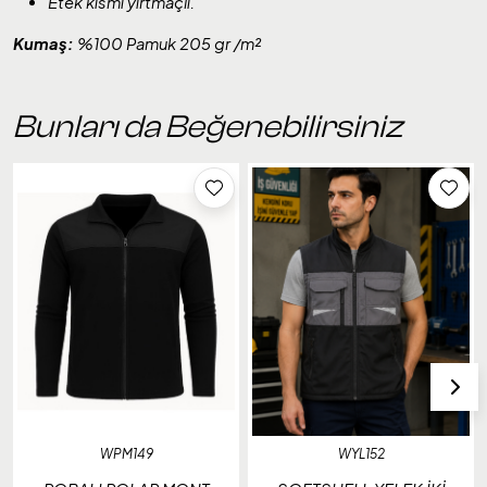
Etek kısmı yırtmaçlı.
Kumaş:
%100 Pamuk 205 gr /m²
Bunları da Beğenebilirsiniz
WPM149
WYL152