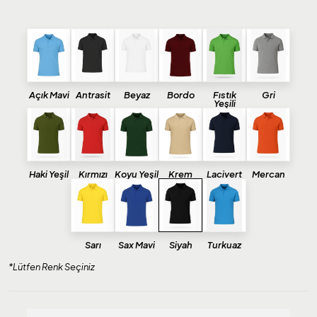
Açık Mavi
Antrasit
Beyaz
Bordo
Fıstık
Gri
Yeşili
Haki Yeşil
Kırmızı
Koyu Yeşil
Krem
Lacivert
Mercan
Sarı
Sax Mavi
Siyah
Turkuaz
*Lütfen Renk Seçiniz