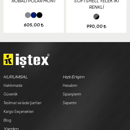
ROBALI POLAR MONT
SOFTSHELL YELEK İKİ
RENKLİ
605,00
990,00
KURUMSAL
Hızlı Erişim
Hakkımızda
Hesabım
Güvenlik
Siparişlerim
Teslimat ve İade Şartları
Sepetim
Kargo Seçenekleri
Blog
Yardım