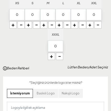
XS
S
M
L
XL
XXL
+
-
+
-
+
-
+
-
+
-
+
-
XXXL
+
-
Lütfen Beden/Adet Seçiniz
Beden Rehberi
*Seçtiğiniz ürünlerde logo ister misiniz?
İstemiyorum
Baskılı Logo
Nakışlı Logo