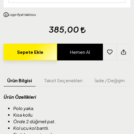
Logo fiyat tablosu
385,00
Sepete Ekle
Hemen Al
Ürün Bilgisi
Taksit Seçenekleri
İade / Değişim
Ürün Özellikleri
Polo yaka.
Kısa kollu.
Önde 2 düğmeli pat.
Kol ucu kol bantlı.