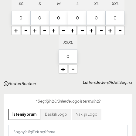
XS
S
M
L
XL
XXL
+
-
+
-
+
-
+
-
+
-
+
-
XXXL
+
-
Lütfen Beden/Adet Seçiniz
Beden Rehberi
*Seçtiğiniz ürünlerde logo ister misiniz?
İstemiyorum
Baskılı Logo
Nakışlı Logo