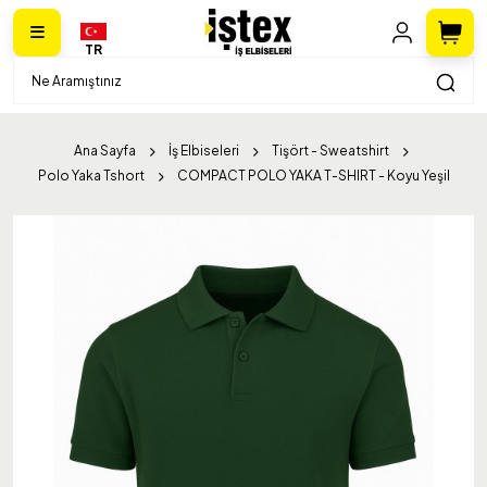
TR
Ana Sayfa
İş Elbiseleri
Tişört - Sweatshirt
Polo Yaka Tshort
COMPACT POLO YAKA T-SHIRT - Koyu Yeşil