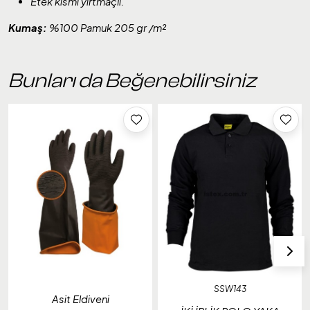
Etek kısmı yırtmaçlı.
Kumaş:
%100 Pamuk 205 gr /m²
Bunları da Beğenebilirsiniz
SSW143
Asit Eldiveni