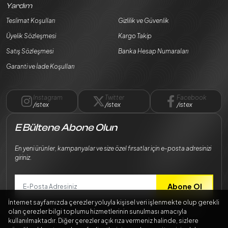
Yardım
Teslimat Koşulları
Gizlilik ve Güvenlik
Üyelik Sözleşmesi
Kargo Takip
Satış Sözleşmesi
Banka Hesap Numaraları
Garanti ve İade Koşulları
Instagram
Twitter
Facebook
/istex
/istex
/istex
E Bültene Abone Olun
En yeni ürünler, kampanyalar ve size özel fırsatlar için e-posta adresinizi
giriniz.
Abone Ol
İnternet sayfamızda çerezler yoluyla kişisel veri işlenmekte olup gerekli
Bilgilerimin
Kişisel Verilerin Korunması Kanunu
mevzuatına uygun
olan çerezler bilgi toplumu hizmetlerinin sunulması amacıyla
şekilde işlenmesini kabul ediyorum.
kullanılmaktadır. Diğer çerezler açık rıza vermeniz halinde, sizlere