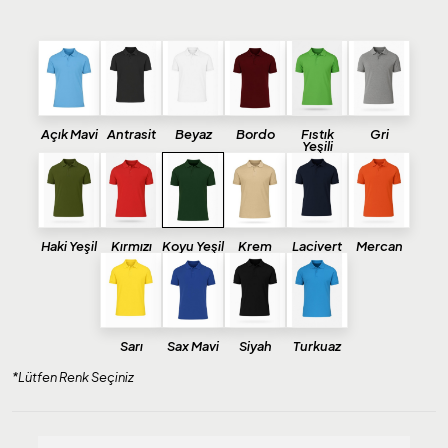
Açık Mavi
Antrasit
Beyaz
Bordo
Fıstık
Gri
Yeşili
Haki Yeşil
Kırmızı
Koyu Yeşil
Krem
Lacivert
Mercan
Sarı
Sax Mavi
Siyah
Turkuaz
*Lütfen Renk Seçiniz