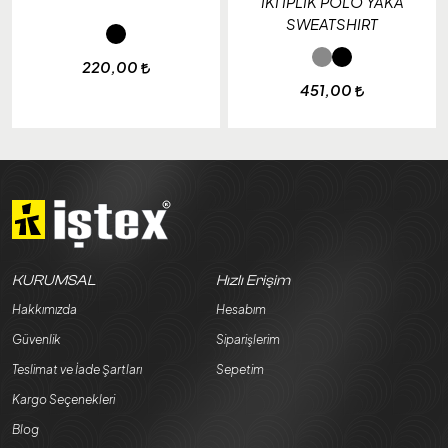
İKİ İPLİK POLO YAKA
SWEATSHIRT
220,00
451,00
KURUMSAL
Hızlı Erişim
Hakkımızda
Hesabım
Güvenlik
Siparişlerim
Teslimat ve İade Şartları
Sepetim
Kargo Seçenekleri
Blog