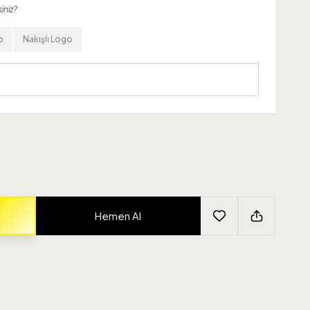
iniz?
o
Nakışlı Logo
Hemen Al