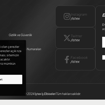
Instagram
E
/istex
En
ad
Gizlilik ve Güvenlik
Twitter
/istex
Kargo Takip
i olan çerezler
Banka Hesap Numaraları
erezler açık rıza
ması, sitemizin
ları
Facebook
lacaktır.
/istex
meniz mümkün
et
© 2024
İştex İş Elbiseleri
Tüm hakları saklıdır.