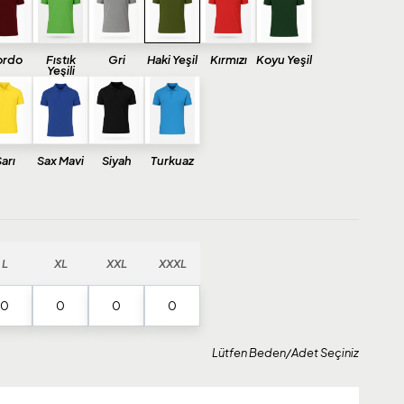
ordo
Fıstık
Gri
Haki Yeşil
Kırmızı
Koyu Yeşil
Yeşili
arı
Sax Mavi
Siyah
Turkuaz
L
XL
XXL
XXXL
Lütfen Beden/Adet Seçiniz