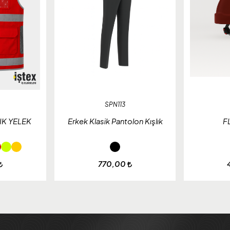
SPN113
IK YELEK
Erkek Klasik Pantolon Kışlık
F
770,00