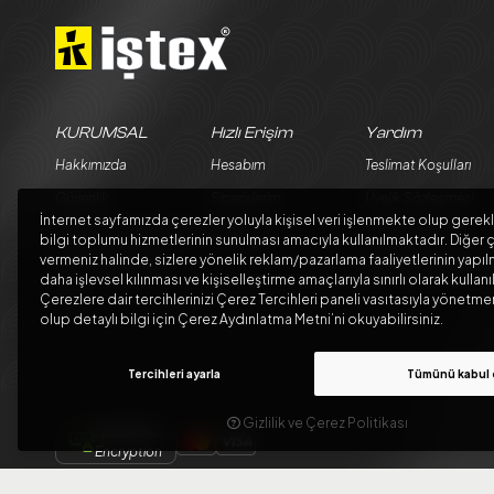
KURUMSAL
Hızlı Erişim
Yardım
Hakkımızda
Hesabım
Teslimat Koşulları
Güvenlik
Siparişlerim
Üyelik Sözleşmesi
İnternet sayfamızda çerezler yoluyla kişisel veri işlenmekte olup gerekl
Teslimat ve İade Şartları
Sepetim
Satış Sözleşmesi
bilgi toplumu hizmetlerinin sunulması amacıyla kullanılmaktadır. Diğer ç
vermeniz halinde, sizlere yönelik reklam/pazarlama faaliyetlerinin yapıl
Kargo Seçenekleri
Garanti ve İade Koşul
daha işlevsel kılınması ve kişiselleştirme amaçlarıyla sınırlı olarak kullanı
Blog
Çerezlere dair tercihlerinizi Çerez Tercihleri paneli vasıtasıyla yönet
olup detaylı bilgi için Çerez Aydınlatma Metni’ni okuyabilirsiniz.
Tercihleri ayarla
Tümünü kabul 
Gizlilik ve Çerez Politikası
256 BitSSL
Encryption