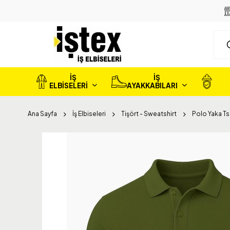
İŞ
İŞ
ELBİSELERİ
AYAKKABILARI
Ana Sayfa
İş Elbiseleri
Tişört - Sweatshirt
Polo Yaka Ts