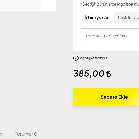
*Seçtiğiniz ürünlerde logo ister mis
İstemiyorum
Baskılı Log
Logo fiyat tablosu
385,00
Sepete Ekle
m
Yorumlar
0