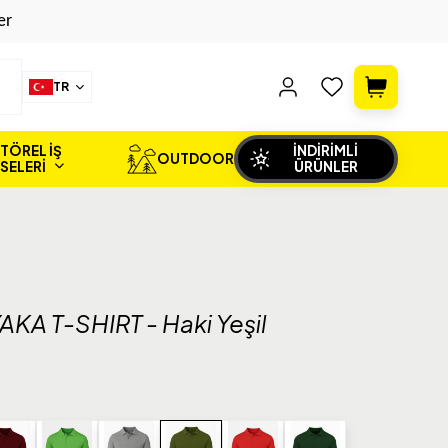
er
TR
TÖREL İŞ
İNDİRİMLİ
OUTDOOR
İSELERİ
ÜRÜNLER
A T-SHIRT - Haki Yeşil