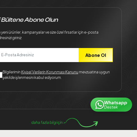
 Bültene Abone Olun
 yeni ürünler, kampanyalar ve size özel fırsatlar için e-posta
resinizi giriniz.
Abone Ol
Bilgilerimin
Kişisel Verilerin Korunması Kanunu
mevzuatına uygun
şekilde işlenmesini kabul ediyorum.
Whatsapp
Destek
daha fazla bilgi için >