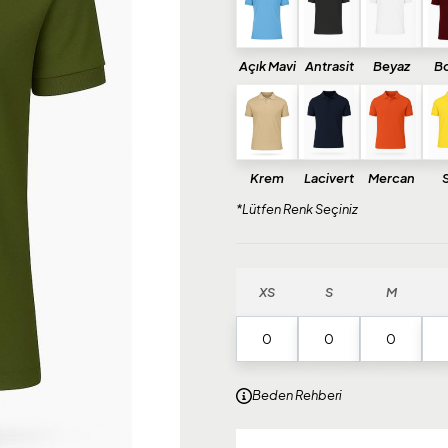
Açık Mavi
Antrasit
Beyaz
B
Krem
Lacivert
Mercan
S
*Lütfen Renk Seçiniz
XS
S
M
Beden Rehberi