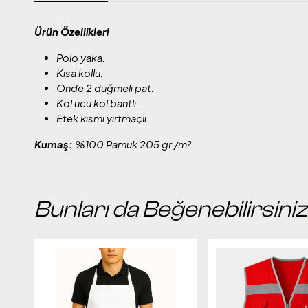
Ürün Özellikleri
Polo yaka.
Kısa kollu.
Önde 2 düğmeli pat.
Kol ucu kol bantlı.
Etek kısmı yırtmaçlı.
Kumaş:
%100 Pamuk 205 gr /m²
Bunları da Beğenebilirsiniz