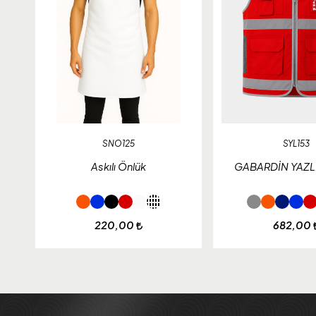
SNO125
SYL153
Askılı Önlük
GABARDİN YAZL
220,00
682,00