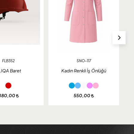
FLB352
SNO-117
LIQA Baret
Kadın Renkli İş Önlüğü
G
480,00
550,00