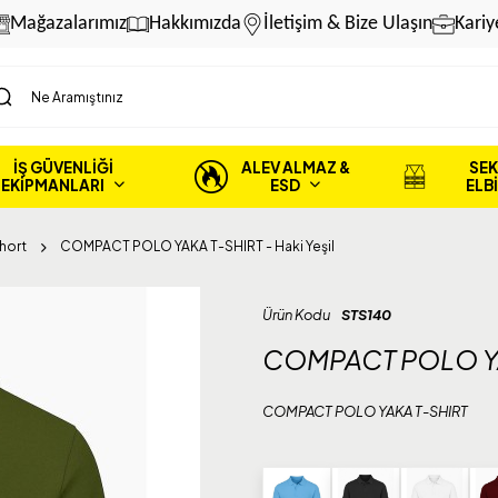
Mağazalarımız
Hakkımızda
İletişim & Bize Ulaşın
Kariy
İŞ GÜVENLİĞİ
ALEV ALMAZ &
SEK
EKİPMANLARI
ESD
ELB
hort
COMPACT POLO YAKA T-SHIRT - Haki Yeşil
Ürün Kodu
STS140
COMPACT POLO YAK
COMPACT POLO YAKA T-SHIRT