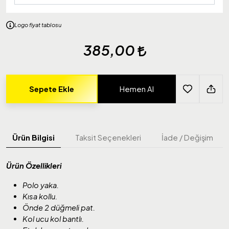
Logo fiyat tablosu
385,00
Sepete Ekle
Hemen Al
Ürün Bilgisi
Taksit Seçenekleri
İade / Değişim
Ürün Özellikleri
Polo yaka.
Kısa kollu.
Önde 2 düğmeli pat.
Kol ucu kol bantlı.