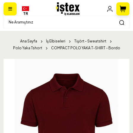
TR
Ana Sayfa
İş Elbiseleri
Tişört - Sweatshirt
Polo Yaka Tshort
COMPACT POLO YAKA T-SHIRT - Bordo