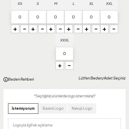
XS
S
M
L
XL
XXL
+
-
+
-
+
-
+
-
+
-
+
-
XXXL
+
-
Lütfen Beden/Adet Seçiniz
Beden Rehberi
*Seçtiğiniz ürünlerde logo ister misiniz?
İstemiyorum
Baskılı Logo
Nakışlı Logo