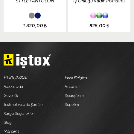
STYLE PANTOLON
İş Önlüğü Kadın Pötikareli
1.320,00
825,00
KURUMSAL
Hızlı Erişim
Hakkımızda
Hesabım
Güvenlik
Siparişlerim
Teslimat ve İade Şartları
Sepetim
Kargo Seçenekleri
Blog
Yardım