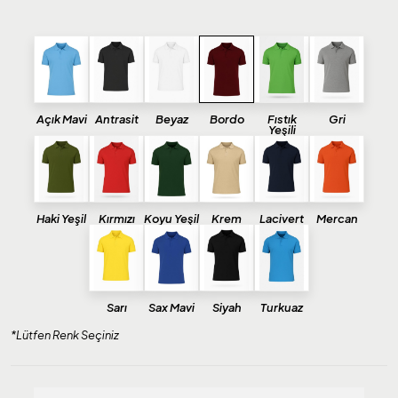
Açık Mavi
Antrasit
Beyaz
Bordo
Fıstık
Gri
Yeşili
Haki Yeşil
Kırmızı
Koyu Yeşil
Krem
Lacivert
Mercan
Sarı
Sax Mavi
Siyah
Turkuaz
*Lütfen Renk Seçiniz