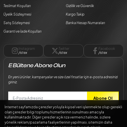
Teslimat Koşulları
Gizlilik ve Güvenlik
Üyelik Sözleşmesi
Kargo Takip
Satış Sözleşmesi
Banka Hesap Numaraları
Garanti ve İade Koşulları
Instagram
Twitter
Facebook
/istex
/istex
/istex
E Bültene Abone Olun
En yeni ürünler, kampanyalar ve size özel fırsatlar için e-posta adresinizi
giriniz.
Abone Ol
İnternet sayfamızda çerezler yoluyla kişisel veri işlenmekte olup gerekli
Bilgilerimin
Kişisel Verilerin Korunması Kanunu
mevzuatına uygun
olan çerezler bilgi toplumu hizmetlerinin sunulması amacıyla
şekilde işlenmesini kabul ediyorum.
kullanılmaktadır. Diğer çerezler açık rıza vermeniz halinde, sizlere
yönelik reklam/pazarlama faaliyetlerinin yapılması, sitemizin daha