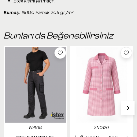
Etek kısmı yırtmaçlı.
Kumaş:
%100 Pamuk 205 gr /m²
Bunları da Beğenebilirsiniz
WPN114
SNO120