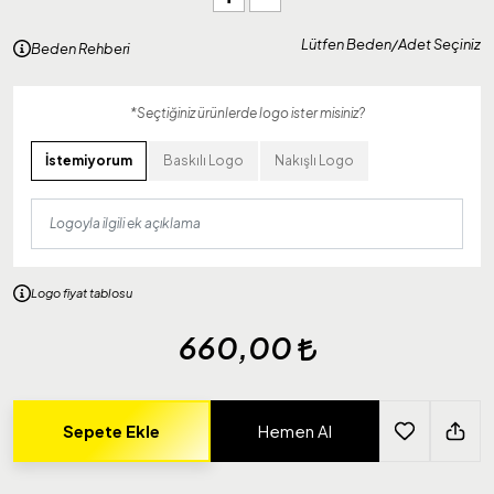
Lütfen Beden/Adet Seçiniz
Beden Rehberi
*Seçtiğiniz ürünlerde logo ister misiniz?
İstemiyorum
Baskılı Logo
Nakışlı Logo
Logo fiyat tablosu
660,00
Sepete Ekle
Hemen Al