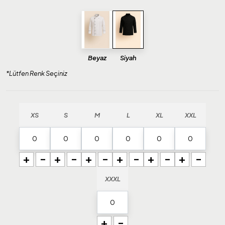
Beyaz
Siyah
*Lütfen Renk Seçiniz
XS
S
M
L
XL
XXL
+
-
+
-
+
-
+
-
+
-
+
-
XXXL
+
-