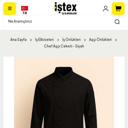
TR
Ana Sayfa
İş Elbiseleri
İş Önlükleri
Aşçı Önlükleri
Chef Aşçı Ceketi - Siyah