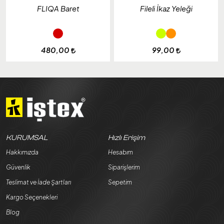
FLIQA Baret
Fileli İkaz Yeleği
480,00
99,00
KURUMSAL
Hızlı Erişim
Hakkımızda
Hesabım
Güvenlik
Siparişlerim
Teslimat ve İade Şartları
Sepetim
Kargo Seçenekleri
Blog