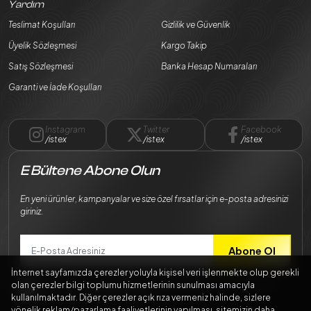
Yardım
Teslimat Koşulları
Gizlilik ve Güvenlik
Üyelik Sözleşmesi
Kargo Takip
Satış Sözleşmesi
Banka Hesap Numaraları
Garanti ve İade Koşulları
Instagram
Twitter
Facebook
/istex
/istex
/istex
E Bültene Abone Olun
En yeni ürünler, kampanyalar ve size özel fırsatlar için e-posta adresinizi
giriniz.
Abone Ol
İnternet sayfamızda çerezler yoluyla kişisel veri işlenmekte olup gerekli
Bilgilerimin
Kişisel Verilerin Korunması Kanunu
mevzuatına uygun
olan çerezler bilgi toplumu hizmetlerinin sunulması amacıyla
şekilde işlenmesini kabul ediyorum.
kullanılmaktadır. Diğer çerezler açık rıza vermeniz halinde, sizlere
yönelik reklam/pazarlama faaliyetlerinin yapılması, sitemizin daha