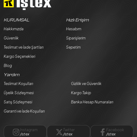
KURUMSAL
Hızlı Erişim
Hakkımızda
Hesabım
Güvenlik
Siparişlerim
Teslimat ve İade Şartları
Sepetim
Kargo Seçenekleri
Blog
Yardım
Teslimat Koşulları
Gizlilik ve Güvenlik
Üyelik Sözleşmesi
Kargo Takip
Satış Sözleşmesi
Banka Hesap Numaraları
Garanti ve İade Koşulları
Instagram
Twitter
Facebook
/istex
/istex
/istex