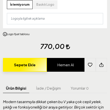
İstemiyorum
Baskılı Logo
Logo fiyat tablosu
770,00
Sepete Ekle
Hemen Al
Ürün Bilgisi
İade / Değişim
Yorumlar
0
Modern tasarımıyla dikkat çeken bu V yaka çok cepli yelek,
şıklığı ve fonksiyonelliği bir araya getiriyor. Birçok sektör için