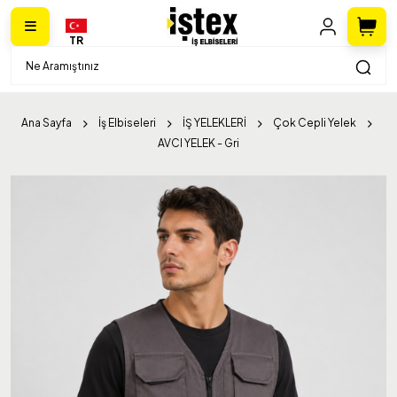
TR
Ana Sayfa
İş Elbiseleri
İŞ YELEKLERİ
Çok Cepli Yelek
AVCI YELEK - Gri