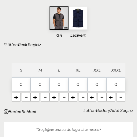
Gri
Lacivert
*Lütfen Renk Seçiniz
S
M
L
XL
XXL
XXXL
+
-
+
-
+
-
+
-
+
-
+
-
Lütfen Beden/Adet Seçiniz
Beden Rehberi
*Seçtiğiniz ürünlerde logo ister misiniz?