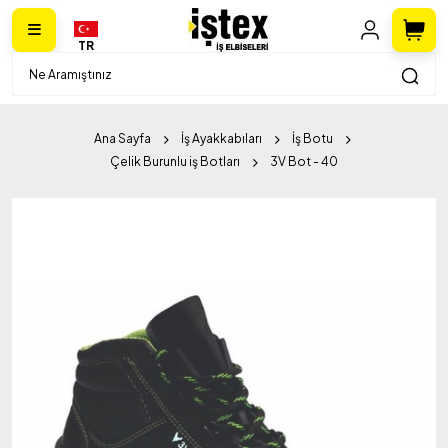
TR
Ana Sayfa
İş Ayakkabıları
İş Botu
Çelik Burunlu iş Botları
3V Bot - 40