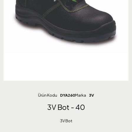
Ürün Kodu
DYA260
Marka
3V
3V Bot - 40
3V Bot