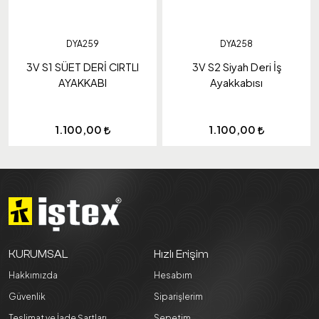
DYA259
DYA258
3V S1 SÜET DERİ CIRTLI
3V S2 Siyah Deri İş
AYAKKABI
Ayakkabısı
1.100,00
1.100,00
KURUMSAL
Hızlı Erişim
Hakkımızda
Hesabım
Güvenlik
Siparişlerim
Teslimat ve İade Şartları
Sepetim