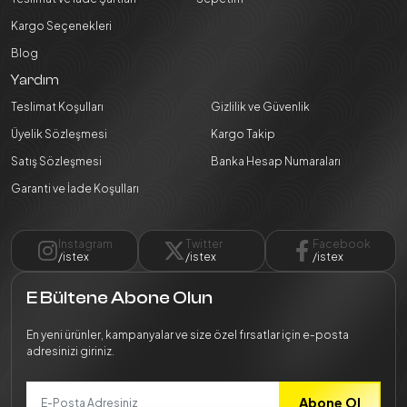
Kargo Seçenekleri
Blog
Yardım
Teslimat Koşulları
Gizlilik ve Güvenlik
Üyelik Sözleşmesi
Kargo Takip
Satış Sözleşmesi
Banka Hesap Numaraları
Garanti ve İade Koşulları
Instagram
Twitter
Facebook
/istex
/istex
/istex
E Bültene Abone Olun
En yeni ürünler, kampanyalar ve size özel fırsatlar için e-posta
adresinizi giriniz.
Abone Ol