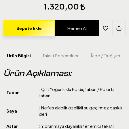
1.320,00
Sepete Ekle
Hemen Al
Ürün Bilgisi
Taksit Seçenekleri
İade / Değişim
Ürün Açıklaması:
: Çift Yoğunluklu PU dış taban / PU orta
Taban
taban
: Nefes alabilir özellikli su geçirmez baskılı
Saya
deri
Astar
: Yıpranmaya dayanıklı ter emici tekstil